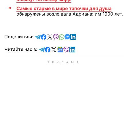
Самые старые в мире тапочки для душа
обнаружены возле вала Адриана: им 1900 лет.
отправить в Telegram
поделиться в Facebook
поделиться в X
отправить в Viber
отправить в Whatsapp
отправить в Messenger
отправить в LinkedIn
Поделиться:
Читайте в Telegram
Читайте в Facebook
Читайте в X
Читайте в Google news
Читайте в Viber
Читайте в LinkedIn
Читайте нас в: