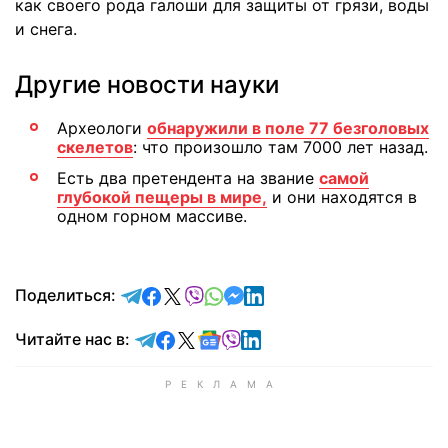
как своего рода галоши для защиты от грязи, воды
и снега.
Другие новости науки
Археологи
обнаружили в поле 77 безголовых
скелетов
: что произошло там 7000 лет назад.
Есть два претендента на звание
самой
глубокой пещеры в мире,
и они находятся в
одном горном массиве.
отправить в Telegram
поделиться в Facebook
поделиться в X
отправить в Viber
отправить в Whatsapp
отправить в Messenger
отправить в LinkedIn
Поделиться:
Читайте в Telegram
Читайте в Facebook
Читайте в X
Читайте в Google news
Читайте в Viber
Читайте в LinkedIn
Читайте нас в: