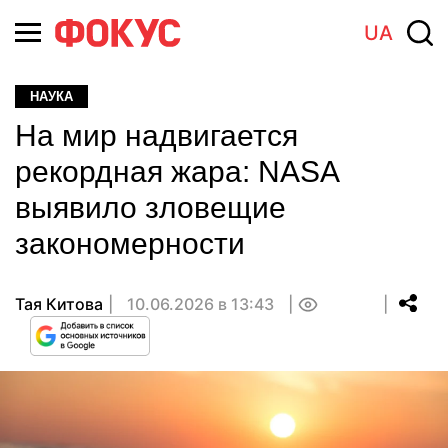
UA
НАУКА
На мир надвигается
рекордная жара: NASA
выявило зловещие
закономерности
Тая Китова
10.06.2026 в 13:43
0