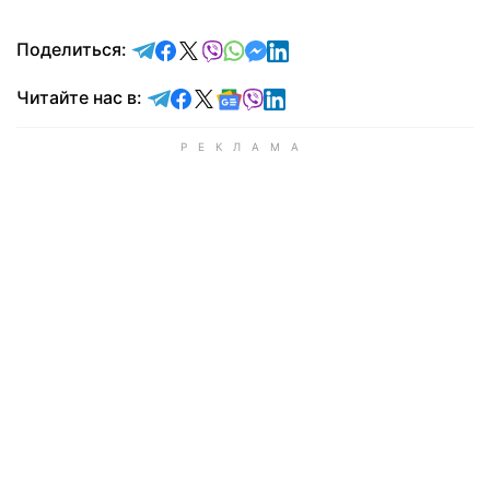
отправить в Telegram
поделиться в Facebook
поделиться в X
отправить в Viber
отправить в Whatsapp
отправить в Messenger
отправить в LinkedIn
Поделиться:
Читайте в Telegram
Читайте в Facebook
Читайте в X
Читайте в Google news
Читайте в Viber
Читайте в LinkedIn
Читайте нас в: