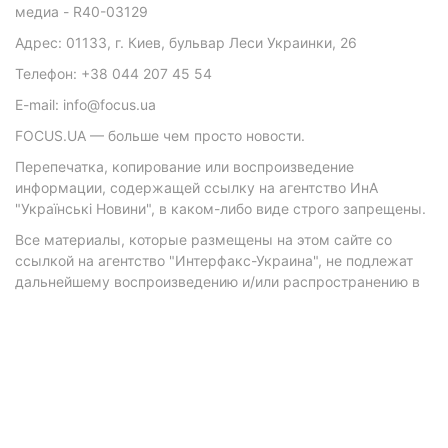
медиа - R40-03129
Адрес: 01133, г. Киев, бульвар Леси Украинки, 26
Телефон: +38 044 207 45 54
E-mail: info@focus.ua
FOCUS.UA — больше чем просто новости.
Перепечатка, копирование или воспроизведение
информации, содержащей ссылку на агентство ИнА
"Українські Новини", в каком-либо виде строго запрещены.
Все материалы, которые размещены на этом сайте со
ссылкой на агентство "Интерфакс-Украина", не подлежат
дальнейшему воспроизведению и/или распространению в
любой форме, кроме как с письменного разрешения
агентства.
Материалы с плашками "Р", "Новости партнеров", "Новости
компаний", "Новости партий", "Инновации", "Позиция",
"Спецпроект при поддержке" публикуются на
коммерческой основе.