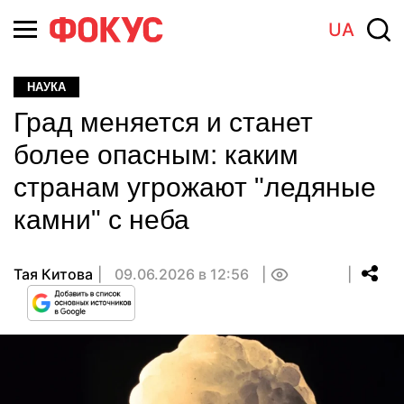
UA
НАУКА
Град меняется и станет
более опасным: каким
странам угрожают "ледяные
камни" с неба
Тая Китова
09.06.2026 в 12:56
0