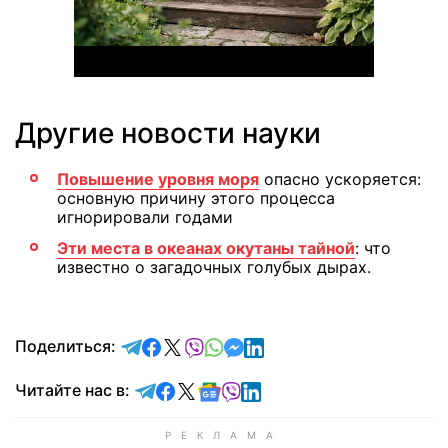
Другие новости науки
Повышение уровня моря
опасно ускоряется:
основную причину этого процесса
игнорировали годами
Эти места в океанах окутаны тайной
: что
известно о загадочных голубых дырах.
отправить в Telegram
поделиться в Facebook
поделиться в X
отправить в Viber
отправить в Whatsapp
отправить в Messenger
отправить в LinkedIn
Поделиться:
Читайте в Telegram
Читайте в Facebook
Читайте в X
Читайте в Google news
Читайте в Viber
Читайте в LinkedIn
Читайте нас в: