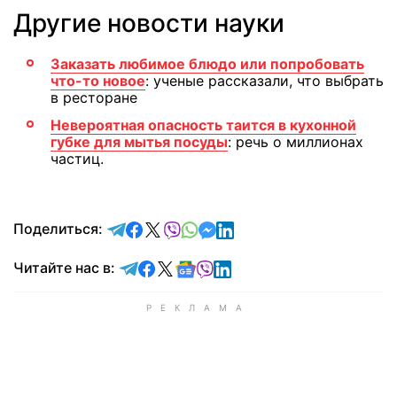
Другие новости науки
Заказать любимое блюдо или попробовать
что-то новое
: ученые рассказали, что выбрать
в ресторане
Невероятная опасность таится в кухонной
губке для мытья посуды
: речь о миллионах
частиц.
отправить в Telegram
поделиться в Facebook
поделиться в X
отправить в Viber
отправить в Whatsapp
отправить в Messenger
отправить в LinkedIn
Поделиться:
Читайте в Telegram
Читайте в Facebook
Читайте в X
Читайте в Google news
Читайте в Viber
Читайте в LinkedIn
Читайте нас в: