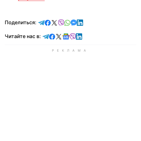
отправить в Telegram
поделиться в Facebook
поделиться в X
отправить в Viber
отправить в Whatsapp
отправить в Messenger
отправить в LinkedIn
Поделиться:
Читайте в Telegram
Читайте в Facebook
Читайте в X
Читайте в Google news
Читайте в Viber
Читайте в LinkedIn
Читайте нас в: