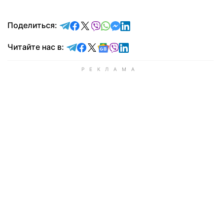
отправить в Telegram
поделиться в Facebook
поделиться в X
отправить в Viber
отправить в Whatsapp
отправить в Messenger
отправить в LinkedIn
Поделиться:
Читайте в Telegram
Читайте в Facebook
Читайте в X
Читайте в Google news
Читайте в Viber
Читайте в LinkedIn
Читайте нас в: