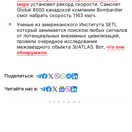
мире
установил рекорд скорости. Самолет
Global 8000 канадской компании Bombardier
смог набрать скорость 1163 км/ч.
Ученые из американского Института SETI,
который занимается поиском любых сигналов
от потенциальных внеземных цивилизаций,
провели очередное исследование
межзвездного объекта 3I/ATLAS. Вот,
что они
обнаружили.
отправить в Telegram
поделиться в Facebook
поделиться в X
отправить в Viber
отправить в Whatsapp
отправить в Messenger
отправить в LinkedIn
Поделиться:
Читайте в Telegram
Читайте в Facebook
Читайте в X
Читайте в Google news
Читайте в Viber
Читайте в LinkedIn
Читайте нас в: