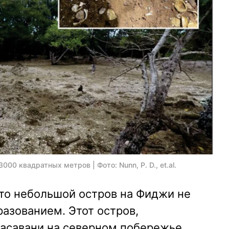
0 квадратных метров | Фото: Nunn, P. D., et.al.
что небольшой остров на Фиджи не
азованием. Этот остров,
асавани на северном побережье