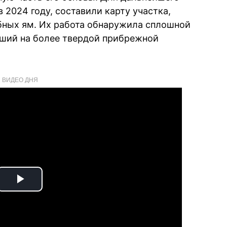
 2024 году, составили карту участка,
бных ям. Их работа обнаружила сплошной
вший на более твердой прибрежной
ВИДЕО ДНЯ
Play
Video