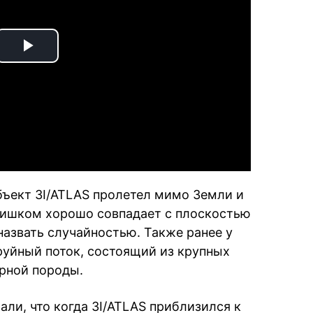
Play
Video
ъект 3I/ATLAS пролетел мимо Земли и
лишком хорошо совпадает с плоскостью
 назвать случайностью. Также ранее у
руйный поток, состоящий из крупных
орной породы.
ли, что когда 3I/ATLAS приблизился к