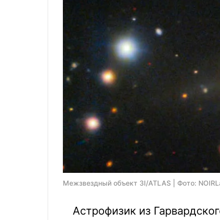
Межзвездный объект 3I/ATLAS | Фото: NOIRL
Астрофизик из Гарвардского