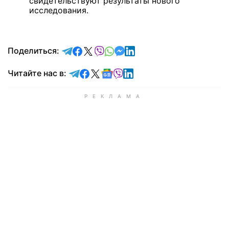
свидетельствуют результаты нового
исследования.
отправить в Telegram
поделиться в Facebook
поделиться в X
отправить в Viber
отправить в Whatsapp
отправить в Messenger
отправить в LinkedIn
Поделиться:
Читайте в Telegram
Читайте в Facebook
Читайте в X
Читайте в Google news
Читайте в Viber
Читайте в LinkedIn
Читайте нас в: