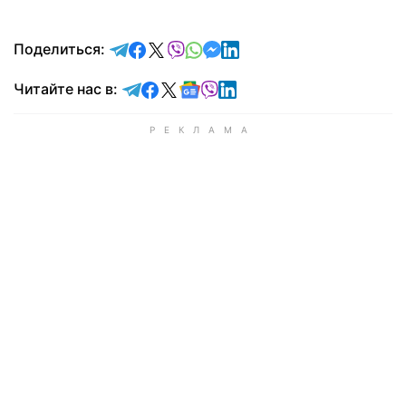
отправить в Telegram
поделиться в Facebook
поделиться в X
отправить в Viber
отправить в Whatsapp
отправить в Messenger
отправить в LinkedIn
Поделиться:
Читайте в Telegram
Читайте в Facebook
Читайте в X
Читайте в Google news
Читайте в Viber
Читайте в LinkedIn
Читайте нас в: