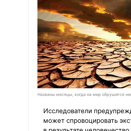
Названы месяцы, когда на мир обрушится нев
Исследователи предупрежд
может спровоцировать эк
в результате человечество