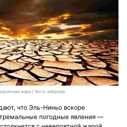
ероятная жара | Фото: wikipedia
ают, что Эль-Ниньо вскоре
стремальные погодные явления —
 столкнется с невероятной жарой.