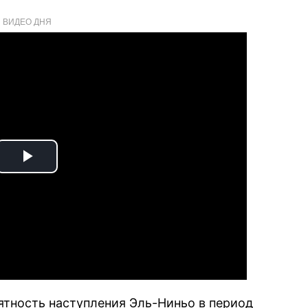
ВИДЕО ДНЯ
Play
Video
оятность наступления Эль-Ниньо в период