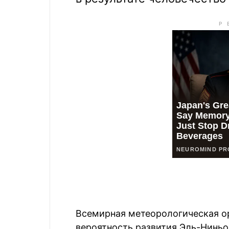
Всемирная метеорологическая ор
вероятность развития Эль-Ниньо