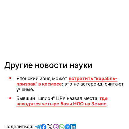
Другие новости науки
Японский зонд может
встретить "корабль-
призрак" в космосе
: это не астероид, считают
ученые.
Бывший "шпион" ЦРУ назвал места,
где
находятся четыре базы НЛО на Земле
.
отправить в Telegram
поделиться в Facebook
поделиться в X
отправить в Viber
отправить в Whatsapp
отправить в Messenger
отправить в LinkedIn
Поделиться: