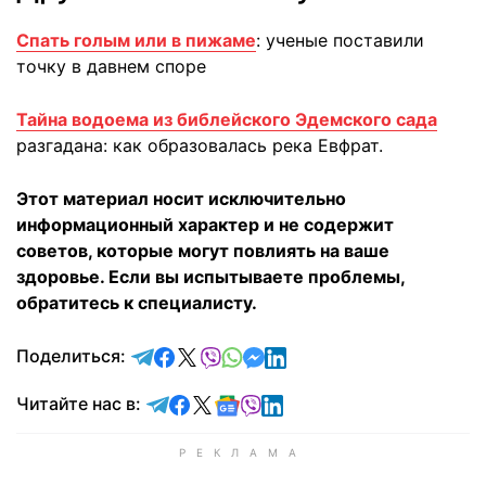
Спать голым или в пижаме
: ученые поставили
точку в давнем споре
Тайна водоема из библейского Эдемского сада
разгадана: как образовалась река Евфрат.
Этот материал носит исключительно
информационный характер и не содержит
советов, которые могут повлиять на ваше
здоровье. Если вы испытываете проблемы,
обратитесь к специалисту.
отправить в Telegram
поделиться в Facebook
поделиться в X
отправить в Viber
отправить в Whatsapp
отправить в Messenger
отправить в LinkedIn
Поделиться:
Читайте в Telegram
Читайте в Facebook
Читайте в X
Читайте в Google news
Читайте в Viber
Читайте в LinkedIn
Читайте нас в: