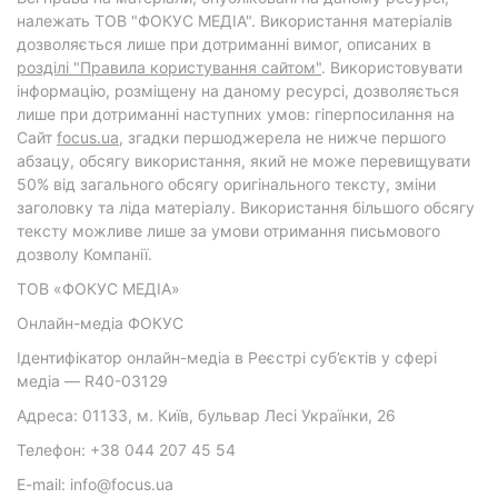
належать ТОВ "ФОКУС МЕДІА". Використання матеріалів
дозволяється лише при дотриманні вимог, описаних в
розділі "Правила користування сайтом"
. Використовувати
інформацію, розміщену на даному ресурсі, дозволяється
лише при дотриманні наступних умов: гіперпосилання на
Cайт
focus.ua
, згадки першоджерела не нижче першого
абзацу, обсягу використання, який не може перевищувати
50% від загального обсягу оригінального тексту, зміни
заголовку та ліда матеріалу. Використання більшого обсягу
тексту можливе лише за умови отримання письмового
дозволу Компанії.
ТОВ «ФОКУС МЕДІА»
Онлайн-медіа ФОКУС
Ідентифікатор онлайн-медіа в Реєстрі суб’єктів у сфері
медіа — R40-03129
Адреса: 01133, м. Київ, бульвар Лесі Українки, 26
Телефон: +38 044 207 45 54
E-mail: info@focus.ua