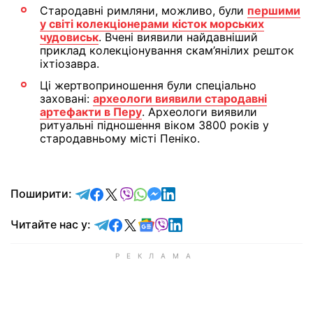
Стародавні римляни, можливо, були
першими
у світі колекціонерами кісток морських
чудовиськ
. Вчені виявили найдавніший
приклад колекціонування скам’янілих решток
іхтіозавра.
Ці жертвоприношення були спеціально
заховані:
археологи виявили стародавні
артефакти в Перу
. Археологи виявили
ритуальні підношення віком 3800 років у
стародавньому місті Пеніко.
відправити у Telegram
поділитись у Facebook
поділитись у X
відправити у Viber
відправити у Whatsapp
відправити у Messenger
відправити у LinkedIn
Поширити:
Читайте у Telegram
Читайте у Facebook
Читайте у X
Читайте у Google news
Читайте у Viber
Читайте у LinkedIn
Читайте нас у: