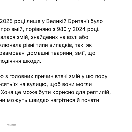
 2025 році лише у Великій Британії було
ро змій, порівняно з 980 у 2024 році.
алася змій, знайдених на волі або
лючала різні типи випадків, такі як
травмовані домашні тварини, змії, що
подіяння шкоди.
 з головних причин втечі змій у цю пору
осять їх на вулицю, щоб вони могли
. Хоча це може бути корисно для рептилій,
они можуть швидко нагрітися й почати
РЕКЛАМА