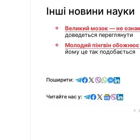
Інші новини науки
Великий мозок — не ознак
доведеться переглянути
Молодий пінгвін обожнює
йому це так подобається
відправити у Telegram
поділитись у Facebo
поділитись у X
відправити у Vi
відправити у
відправит
відправи
Поширити:
Читайте у Telegram
Читайте у Faceb
Читайте у X
Читайте у 
Читайте у
Читайт
Читайте нас у: