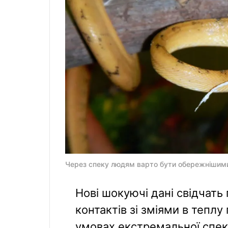
Через спеку людям варто бути обережнішими 
Нові шокуючі дані свідчать 
контактів зі зміями в тепл
умовах екстремальної спек