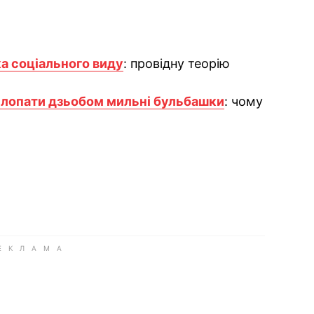
а соціального виду
: провідну теорію
 лопати дзьобом мильні бульбашки
: чому
ok
ber
 Whatsapp
и у Messenger
ти у LinkedIn
ook
Google news
 Viber
е у LinkedIn