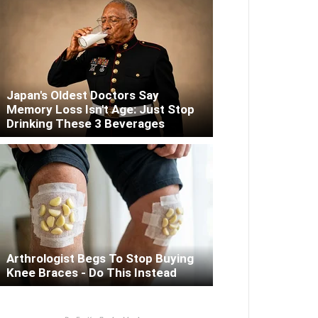
Japan's Oldest Doctors Say
Memory Loss Isn't Age: Just Stop
Drinking These 3 Beverages
Arthrologist Begs To Stop Buying
Knee Braces - Do This Instead