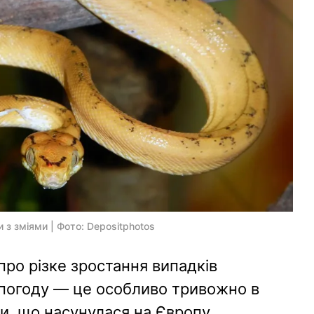
з зміями | Фото: Depositphotos
про різке зростання випадків
у погоду — це особливо тривожно в
и, що насунулася на Європу.