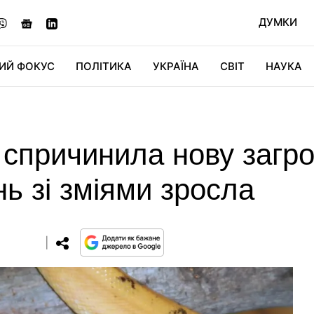
ДУМКИ
ИЙ ФОКУС
ПОЛІТИКА
УКРАЇНА
СВІТ
НАУКА
ДІДЖИТАЛ
АВТО
СВІТФАН
КУ
спричинила нову загроз
нь зі зміями зросла
0