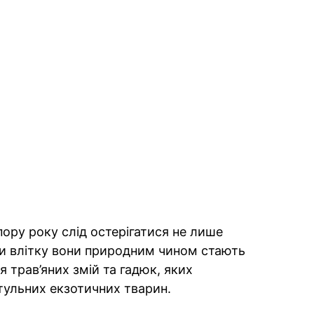
ору року слід остерігатися не лише
ьки влітку вони природним чином стають
 трав’яних змій та гадюк, яких
ульних екзотичних тварин.