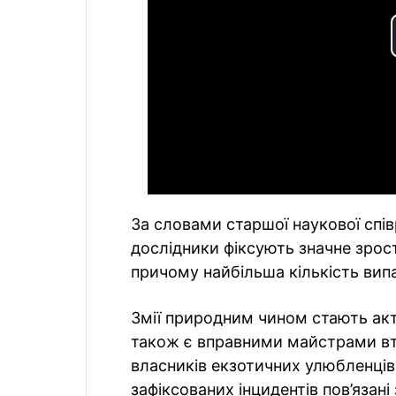
За словами старшої наукової спів
дослідники фіксують значне зрост
причому найбільша кількість випа
Змії природним чином стають акт
також є вправними майстрами вт
власників екзотичних улюбленців
зафіксованих інцидентів пов’язані 