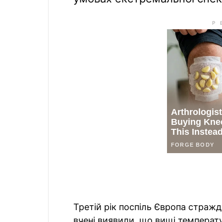
Третій рік поспіль Європа стражд
вчені виявили, що вищі температ