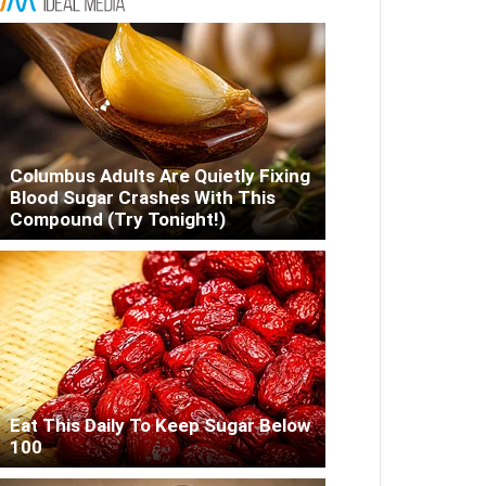
Columbus Adults Are Quietly Fixing
Blood Sugar Crashes With This
Compound (Try Tonight!)
Eat This Daily To Keep Sugar Below
100