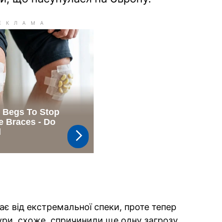
ає від екстремальної спеки, проте тепер
ури, схоже, спричинили ще одну загрозу.