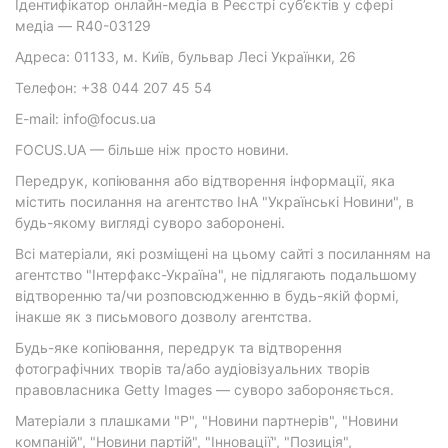
Ідентифікатор онлайн-медіа в Реєстрі суб’єктів у сфері
медіа — R40-03129
Адреса: 01133, м. Київ, бульвар Лесі Українки, 26
Телефон: +38 044 207 45 54
E-mail: info@focus.ua
FOCUS.UA — більше ніж просто новини.
Передрук, копіювання або відтворення інформації, яка
містить посилання на агентство ІнА "Українські Новини", в
будь-якому вигляді суворо заборонені.
Всі матеріали, які розміщені на цьому сайті з посиланням на
агентство "Інтерфакс-Україна", не підлягають подальшому
відтворенню та/чи розповсюдженню в будь-якій формі,
інакше як з письмового дозволу агентства.
Будь-яке копіювання, передрук та відтворення
фотографічних творів та/або аудіовізуальних творів
правовласника Getty Images — суворо забороняється.
Матеріали з плашками "Р", "Новини партнерів", "Новини
компаній", "Новини партій", "Інновації", "Позиція",