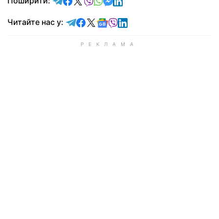
відправити у Telegram
поділитись у Facebook
поділитись у X
відправити у Viber
відправити у Whatsapp
відправити у Messenger
відправити у LinkedIn
Поширити:
Читайте у Telegram
Читайте у Facebook
Читайте у X
Читайте у Google news
Читайте у Viber
Читайте у LinkedIn
Читайте нас у: