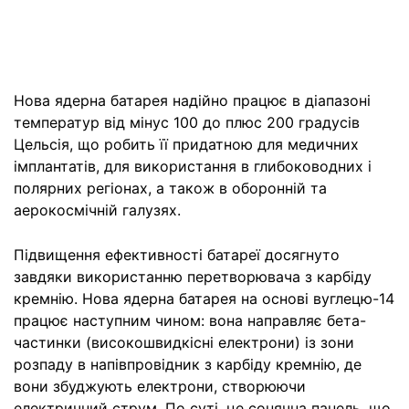
Нова ядерна батарея надійно працює в діапазоні
температур від мінус 100 до плюс 200 градусів
Цельсія, що робить її придатною для медичних
імплантатів, для використання в глибоководних і
полярних регіонах, а також в оборонній та
аерокосмічній галузях.
Підвищення ефективності батареї досягнуто
завдяки використанню перетворювача з карбіду
кремнію. Нова ядерна батарея на основі вуглецю-14
працює наступним чином: вона направляє бета-
частинки (високошвидкісні електрони) із зони
розпаду в напівпровідник з карбіду кремнію, де
вони збуджують електрони, створюючи
електричний струм. По суті, це сонячна панель, що