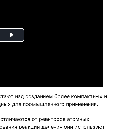
Play
Video
отают над созданием более компактных и
дных для промышленного применения.
отличаются от реакторов атомных
ования реакции деления они используют