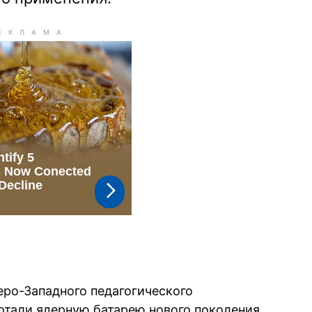
еро-Западного педагогического
отали ядерную батарею нового поколения,