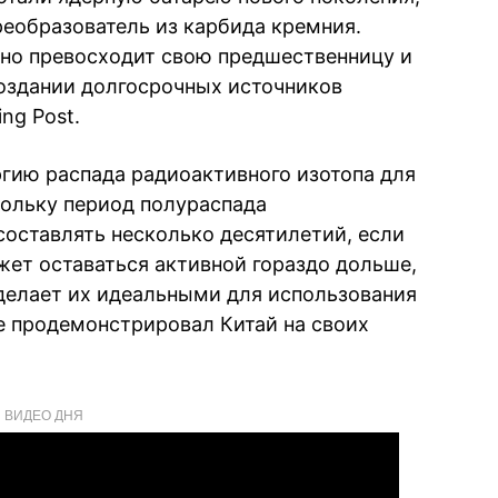
реобразователь из карбида кремния.
ьно превосходит свою предшественницу и
оздании долгосрочных источников
ng Post.
ргию распада радиоактивного изотопа для
ольку период полураспада
оставлять несколько десятилетий, если
жет оставаться активной гораздо дольше,
 делает их идеальными для использования
же продемонстрировал Китай на своих
ВИДЕО ДНЯ