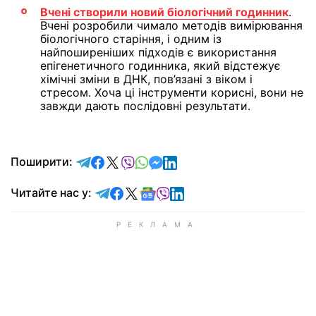
Вчені створили новий біологічний годинник
.
Вчені розробили чимало методів вимірювання
біологічного старіння, і одним із
найпоширеніших підходів є використання
епігенетичного годинника, який відстежує
хімічні зміни в ДНК, пов’язані з віком і
стресом. Хоча ці інструменти корисні, вони не
завжди дають послідовні результати.
відправити у Telegram
поділитись у Facebook
поділитись у X
відправити у Viber
відправити у Whatsapp
відправити у Messenger
відправити у LinkedIn
Поширити:
Читайте у Telegram
Читайте у Facebook
Читайте у X
Читайте у Google news
Читайте у Viber
Читайте у LinkedIn
Читайте нас у: