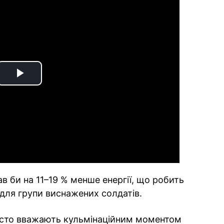
Play
Video
в би на 11–19 % менше енергії, що робить
для групи виснажених солдатів.
часто вважають кульмінаційним моментом