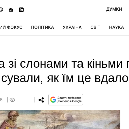
ДУМКИ
ИЙ ФОКУС
ПОЛІТИКА
УКРАЇНА
СВІТ
НАУКА
ДІДЖИТАЛ
АВТО
СВІТФАН
КУ
а зі слонами та кіньми
ясували, як їм це вдал
56
0