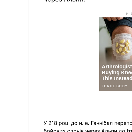
У 218 році до н. е. Ганнібал перепр
бойових слонів через Альпи до Іта