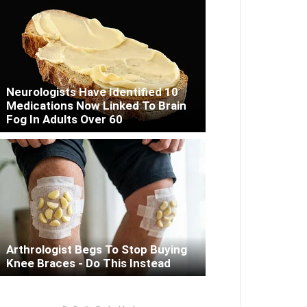
Neurologists Have Identified 10
Medications Now Linked To Brain
Fog In Adults Over 60
Arthrologist Begs To Stop Buying
Knee Braces - Do This Instead