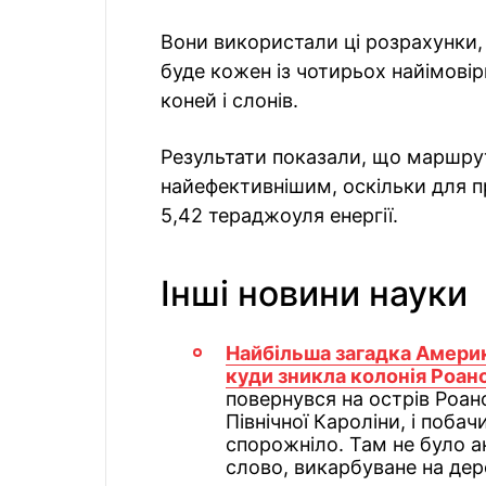
Вони використали ці розрахунки,
буде кожен із чотирьох найімові
коней і слонів.
Результати показали, що маршру
найефективнішим, оскільки для 
5,42 тераджоуля енергії.
Інші новини науки
Найбільша загадка Америк
куди зникла колонія Роан
повернувся на острів Роа
Північної Кароліни, і поба
спорожніло. Там не було ані
слово, викарбуване на дер