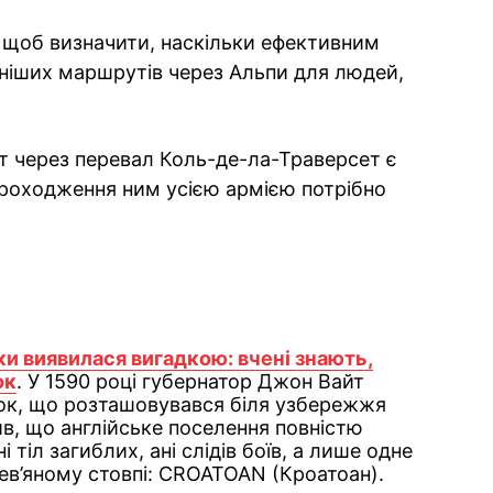
 щоб визначити, наскільки ефективним
рніших маршрутів через Альпи для людей,
т через перевал Коль-де-ла-Траверсет є
проходження ним усією армією потрібно
и виявилася вигадкою: вчені знають,
ок
. У 1590 році губернатор Джон Вайт
нок, що розташовувався біля узбережжя
чив, що англійське поселення повністю
 тіл загиблих, ані слідів боїв, а лише одне
ев’яному стовпі: CROATOAN (Кроатоан).