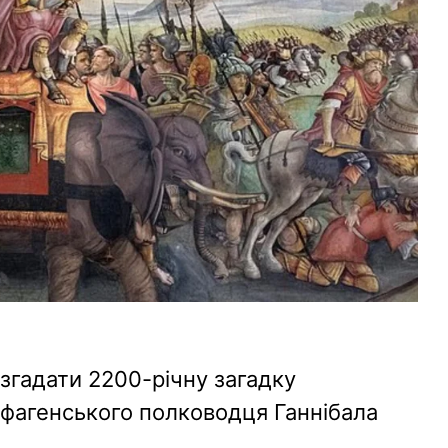
згадати 2200-річну загадку
фагенського полководця Ганнібала