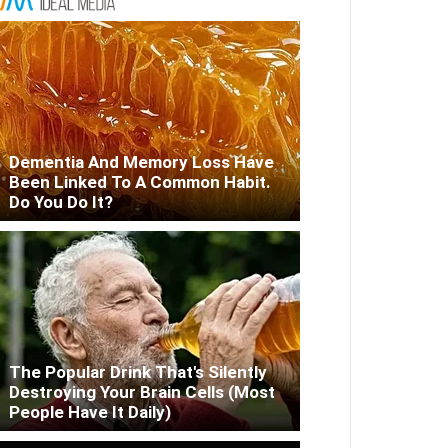
Dementia And Memory Loss Have
Been Linked To A Common Habit.
Do You Do It?
The Popular Drink That's Silently
Destroying Your Brain Cells (Most
People Have It Daily)