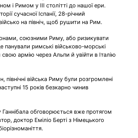
ом і Римом у III столітті до нашої ери.
рії сучасної Іспанії, 28-річний
військо на північ, щоб рушити на Рим.
ізонами, союзними Риму, або ризикувати
е панували римські військово-морські
 свою армію через Альпи й увійти в Італію
н, північні війська Риму були розгромлені
 наступні 15 років безкарно чинив
 Ганнібала обговорюється вже протягом
втор, доктор Еміліо Берті з Німецького
іорізноманіття.