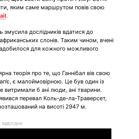
вати, яким саме маршрутом повів свою
ail
.
ь змусила дослідників вдатися до
африканських слонів. Таким чином, вчені
 знадобилося для кожного можливого
на теорія про те, що Ганнібал вів свою
п’є, є малоймовірною. Це був один із
 витримали б ані люди, ані тварини.
вився перевал Коль-де-ла-Траверсет,
 розташований на висоті 2947 м.
ВІДЕО ДНЯ