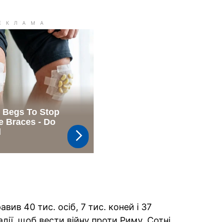
авив 40 тис. осіб, 7 тис. коней і 37
лії, щоб вести війну проти Риму. Сотні