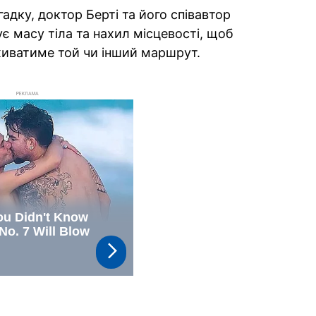
дку, доктор Берті та його співавтор
є масу тіла та нахил місцевості, щоб
оживатиме той чи інший маршрут.
РЕКЛАМА