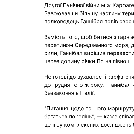
Другої Пунічної війни між Карфаген
Завоювавши більшу частину терито
полководець Ганнібал повів своє 
Замість того, щоб битися з гарн
перетином Середземного моря, д
сили, Ганнібал вирішив перевести
через долину річки По на півночі.
Не готові до зухвалості карфагеня
до грудня того ж року, і Ганнібал
беззаконня в Італії.
"Питання щодо точного маршруту
багатьох поколінь", — каже співа
центру комплексних досліджень б