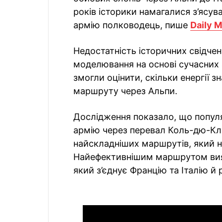
років історики намагалися з’ясу
армію полководець, пише
Daily M
Недостатність історичних свідчен
моделювання на основі сучасних 
змогли оцінити, скільки енергії
маршруту через Альпи.
Дослідження показало, що популяр
армію через перевал Коль-дю-Кла
найскладніших маршрутів, який не
Найефективнішим маршрутом вия
який з’єднує Францію та Італію й