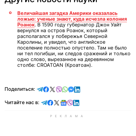
Величайшая загадка Америки оказалась
ложью: ученые знают, куда исчезла колония
Роанок
. В 1590 году губернатор Джон Уайт
вернулся на остров Роанок, который
располагался у побережья Северной
Каролины, и увидел, что английское
поселение полностью опустело. Там не было
ни тел погибши, ни следов сражений и только
одно слово, вырезанное на деревянном
столбе: CROATOAN (Кроатоан).
отправить в Telegram
поделиться в Facebook
поделиться в X
отправить в Viber
отправить в Whatsapp
отправить в Messenger
отправить в LinkedIn
Поделиться:
Читайте в Telegram
Читайте в Facebook
Читайте в X
Читайте в Google news
Читайте в Viber
Читайте в LinkedIn
Читайте нас в: