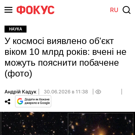
RU
НАУКА
У космосі виявлено об'єкт
віком 10 млрд років: вчені не
можуть пояснити побачене
(фото)
Андрій Кадук
30.06.2026 в 11:38
0