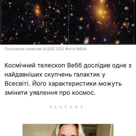
Скупчення галактик XLSSC 122 | Фото: NASA
Космічний телескоп Вебб дослідив одне з
найдавніших скупчень галактик у
Всесвіті. Його характеристики можуть
змінити уявлення про космос.