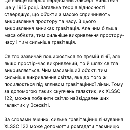
Це явище вперше передбачив Альберт Ейнштейн
ще у 1915 році. Загальна теорія відносності
стверджує, що об’єкти з масою спричиняють
викривлення простору та часу. З цього
викривлення виникає гравітація. Але чим більша
маса об’єкта, тим сильніше викривлення простору-
часу і тим сильніша гравітація.
Світло зазвичай поширюється по прямій лінії, але
якщо простір-час викривлений, то й шлях світла
викривляється. Чим масивніший об’єкт, тим
сильніше викривлення світла, яке до того ж
посилюється під впливом гравітаційної лінзи. Тому
за допомогою таких скупчень галактик, як XLSSC
122, можна побачити світло найвіддаленіших
галактик у Всесвіті.
За словами вчених, сильне гравітаційне лінзування
XLSSC 122 може допомогти розгадати таємницю