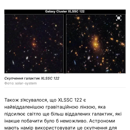
Скупчення галактик XLSSC 122
Фото: solar-system
Також з’ясувалося, що XLSSC 122 є
найвіддаленішою гравітаційною лінзою, яка
підсилює світло ще більш віддалених галактик, які
інакше побачити було б неможливо. Астрономи
мають намір використовувати це скупчення для