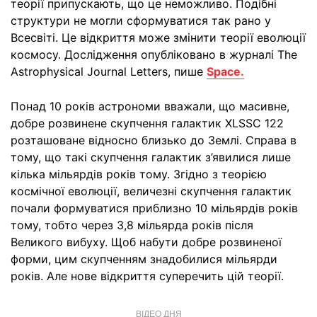
теорії припускають, що це неможливо. Подібні
структури не могли сформуватися так рано у
Всесвіті. Це відкриття може змінити теорії еволюції
космосу. Дослідження опубліковано в журналі The
Astrophysical Journal Letters, пише
Space.
Понад 10 років астрономи вважали, що масивне,
добре розвинене скупчення галактик XLSSC 122
розташоване відносно близько до Землі. Справа в
тому, що такі скупчення галактик з’явилися лише
кілька мільярдів років тому. Згідно з теорією
космічної еволюції, величезні скупчення галактик
почали формуватися приблизно 10 мільярдів років
тому, тобто через 3,8 мільярда років після
Великого вибуху. Щоб набути добре розвиненої
форми, цим скупченням знадобилися мільярди
років. Але нове відкриття суперечить цій теорії.
ВІДЕО ДНЯ