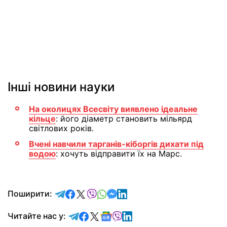
Інші новини науки
На околицях Всесвіту виявлено ідеальне
кільце
: його діаметр становить мільярд
світлових років.
Вчені навчили тарганів-кіборгів дихати під
водою
: хочуть відправити їх на Марс.
відправити у Telegram
поділитись у Facebook
поділитись у X
відправити у Viber
відправити у Whatsapp
відправити у Messenger
відправити у LinkedIn
Поширити:
Читайте у Telegram
Читайте у Facebook
Читайте у X
Читайте у Google news
Читайте у Viber
Читайте у LinkedIn
Читайте нас у: