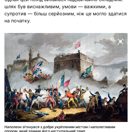
шлях був виснажливим, умови — важкими, а
супротив — більш серйозним, ніж це могло здатися
на початку.
Наполеон зіткнувся з добре укріпленим містом і наполегливим
опором, який зламав його наступальний темп