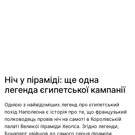
Ніч у піраміді: ще одна
легенда єгипетської кампанії
Однією з найвідоміших легенд про єгипетський
похід Наполеона є історія про те, що французький
полководець провів ніч на самоті в Королівській
палаті Великої піраміди Хеопса. Згідно легенди,
Бонапарт увійшов до самого серця піраміди,