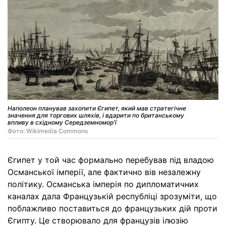
Наполеон планував захопити Єгипет, який мав стратегічне
значення для торгових шляхів, і вдарити по британському
впливу в східному Середземномор'ї
Фото: Wikimedia Commons
Єгипет у той час формально перебував під владою
Османської імперії, але фактично вів незалежну
політику. Османська імперія по дипломатичних
каналах дала Французькій республіці зрозуміти, що
поблажливо поставиться до французьких дій проти
Єгипту. Це створювало для французів ілюзію