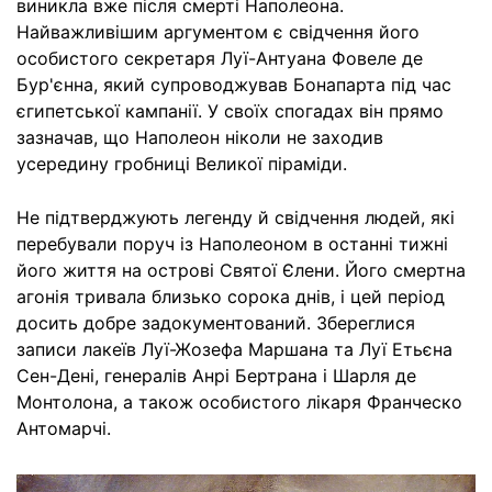
виникла вже після смерті Наполеона.
Найважливішим аргументом є свідчення його
особистого секретаря Луї-Антуана Фовеле де
Бур'єнна, який супроводжував Бонапарта під час
єгипетської кампанії. У своїх спогадах він прямо
зазначав, що Наполеон ніколи не заходив
усередину гробниці Великої піраміди.
Не підтверджують легенду й свідчення людей, які
перебували поруч із Наполеоном в останні тижні
його життя на острові Святої Єлени. Його смертна
агонія тривала близько сорока днів, і цей період
досить добре задокументований. Збереглися
записи лакеїв Луї-Жозефа Маршана та Луї Етьєна
Сен-Дені, генералів Анрі Бертрана і Шарля де
Монтолона, а також особистого лікаря Франческо
Антомарчі.