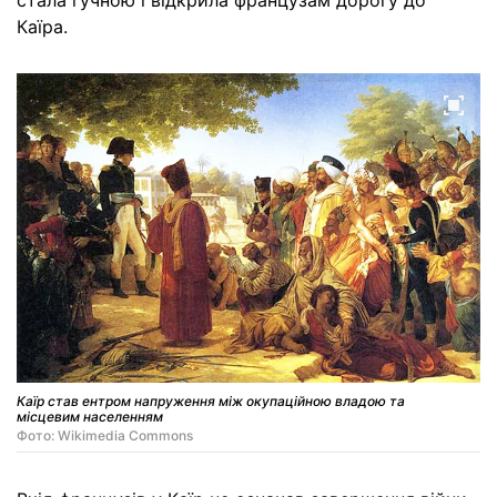
стала гучною і відкрила французам дорогу до
Каїра.
Каїр став ентром напруження між окупаційною владою та
місцевим населенням
Фото: Wikimedia Commons