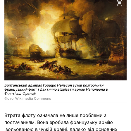
Британський адмірал Гораціо Нельсон зумів розгромити
французький флот і фактично відрізати армію Наполеона в
Єгипті від Франції
Фото: Wikimedia Commons
Втрата флоту означала не лише проблеми з
постачанням. Вона зробила французьку армію
ізольованою в чужій країні, далеко від основних