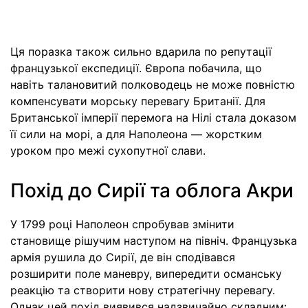
Ця поразка також сильно вдарила по репутації
французької експедиції. Європа побачила, що
навіть талановитий полководець не може повністю
компенсувати морську перевагу Британії. Для
Британської імперії перемога на Нілі стала доказом
її сили на морі, а для Наполеона — жорстким
уроком про межі сухопутної слави.
Похід до Сирії та облога Акри
У 1799 році Наполеон спробував змінити
становище рішучим наступом на північ. Французька
армія рушила до Сирії, де він сподівався
розширити поле маневру, випередити османську
реакцію та створити нову стратегічну перевагу.
Однак цей похід виявився надзвичайно складним: