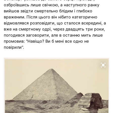
озброївшись лише свічкою, а наступного ранку
вийшов звідти смертельно блідим і глибоко
враженим. Після цього він нібито категорично
відмовлявся розповідати, що сталося всередині, а
вже на смертному одрі, через двадцять три роки,
погодився заговорити, але в останню мить лише
промовив: "Навіщо? Ви б мені все одно не
повірили".