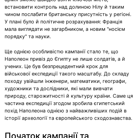
встановити контроль над долиною Нілу й таким
чином послабити британську присутність у регіоні.
У плані було й політичне розрахування: Франція
мала виглядати не загарбником, а новим "носієм
порядку" та науки.
Ще однією особливістю кампанії стало те, що
Наполеон привіз до Єгипту не лише солдатів, а й
учених. Це був безпрецедентний крок для
військової експедиції такого масштабу. До складу
походу увійшли інженери, математики, географи,
художники та дослідники, які мали вивчати
природу, старожитності й культуру країни. Саме ця
частина експедиції згодом зробила єгипетський
похід Наполеона однією з найважливіших подій в
історії археології та європейського сходознавства.
Початок кампанії та