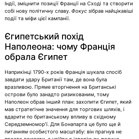
Індії, зміцнити позиції Франції на Сході та створити
собі нову політичну славу.
Фокус
зібрав найцікавіші
події та міфи цієї кампанії.
Єгипетський похід
Наполеона: чому Франція
обрала Єгипет
Наприкінці 1790-х років Франція шукала спосіб
завдати удару Британії там, де вона була
вразливою. Пряме вторгнення на Британські
острови було занадто ризикованим, тому
Наполеон обрав інший план: захопити Єгипет, який
мав стратегічне значення для торгових шляхів, і
вдарити по британському впливу в східному
Середземномор'ї. Для Бонапарта це було ще й
питанням особистого масштабу: він прагнув не