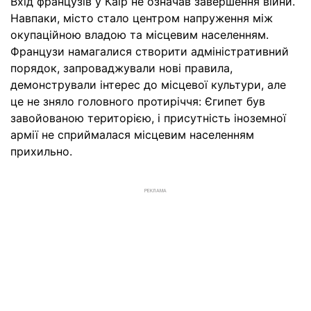
Вхід французів у Каїр не означав завершення війни.
Навпаки, місто стало центром напруження між
окупаційною владою та місцевим населенням.
Французи намагалися створити адміністративний
порядок, запроваджували нові правила,
демонстрували інтерес до місцевої культури, але
це не зняло головного протиріччя: Єгипет був
завойованою територією, і присутність іноземної
армії не сприймалася місцевим населенням
прихильно.
РЕКЛАМА