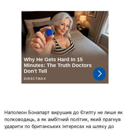
Наполеон Бонапарт вирушив до Єгипту не лише як
полководець, а як амбітний політик, який прагнув
ударити по британських інтересах на шляху до