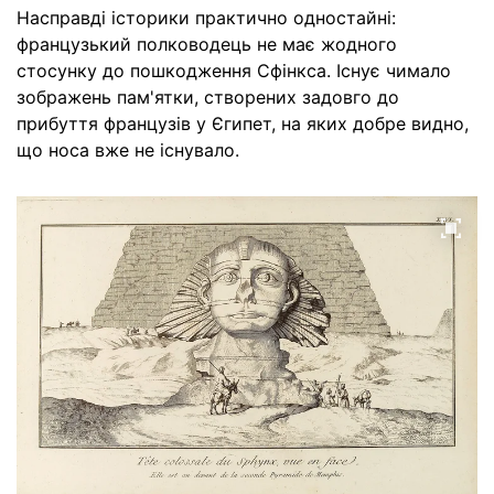
Насправді історики практично одностайні:
французький полководець не має жодного
стосунку до пошкодження Сфінкса. Існує чимало
зображень пам'ятки, створених задовго до
прибуття французів у Єгипет, на яких добре видно,
що носа вже не існувало.