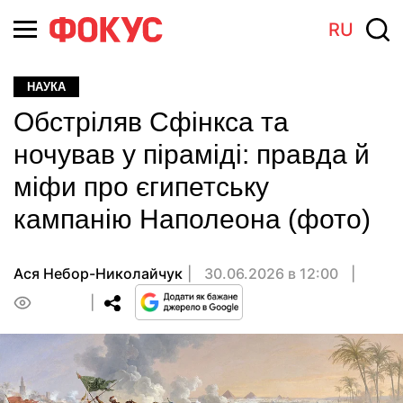
RU
НАУКА
Обстріляв Сфінкса та
ночував у піраміді: правда й
міфи про єгипетську
кампанію Наполеона (фото)
Ася Небор-Николайчук
30.06.2026 в 12:00
0