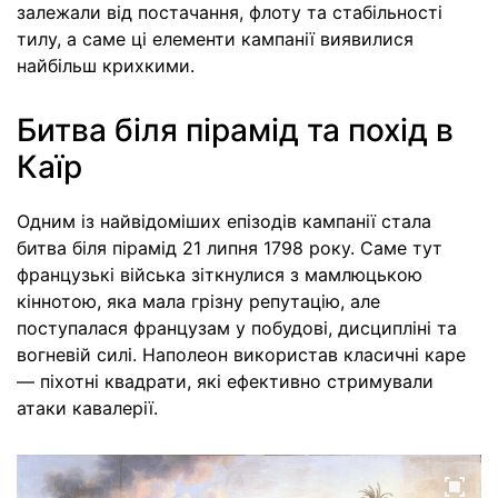
залежали від постачання, флоту та стабільності
тилу, а саме ці елементи кампанії виявилися
найбільш крихкими.
Битва біля пірамід та похід в
Каїр
Одним із найвідоміших епізодів кампанії стала
битва біля пірамід 21 липня 1798 року. Саме тут
французькі війська зіткнулися з мамлюцькою
кіннотою, яка мала грізну репутацію, але
поступалася французам у побудові, дисципліні та
вогневій силі. Наполеон використав класичні каре
— піхотні квадрати, які ефективно стримували
атаки кавалерії.