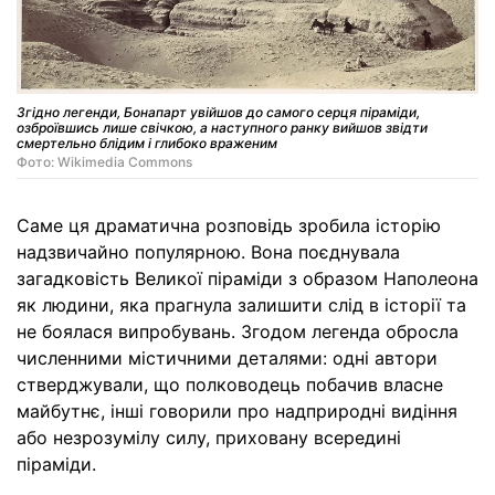
Згідно легенди, Бонапарт увійшов до самого серця піраміди,
озброївшись лише свічкою, а наступного ранку вийшов звідти
смертельно блідим і глибоко враженим
Фото: Wikimedia Commons
Саме ця драматична розповідь зробила історію
надзвичайно популярною. Вона поєднувала
загадковість Великої піраміди з образом Наполеона
як людини, яка прагнула залишити слід в історії та
не боялася випробувань. Згодом легенда обросла
численними містичними деталями: одні автори
стверджували, що полководець побачив власне
майбутнє, інші говорили про надприродні видіння
або незрозумілу силу, приховану всередині
піраміди.