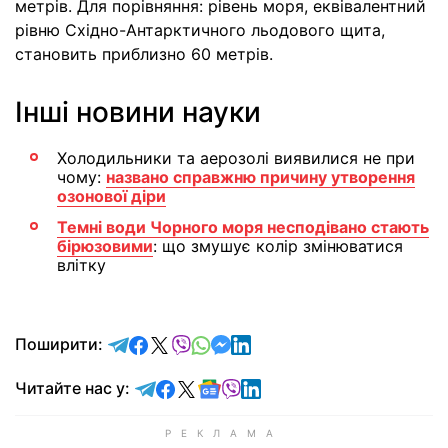
метрів. Для порівняння: рівень моря, еквівалентний
рівню Східно-Антарктичного льодового щита,
становить приблизно 60 метрів.
Інші новини науки
Холодильники та аерозолі виявилися не при
чому:
названо справжню причину утворення
озонової діри
Темні води Чорного моря несподівано стають
бірюзовими
: що змушує колір змінюватися
влітку
відправити у Telegram
поділитись у Facebook
поділитись у X
відправити у Viber
відправити у Whatsapp
відправити у Messenger
відправити у LinkedIn
Поширити:
Читайте у Telegram
Читайте у Facebook
Читайте у X
Читайте у Google news
Читайте у Viber
Читайте у LinkedIn
Читайте нас у: