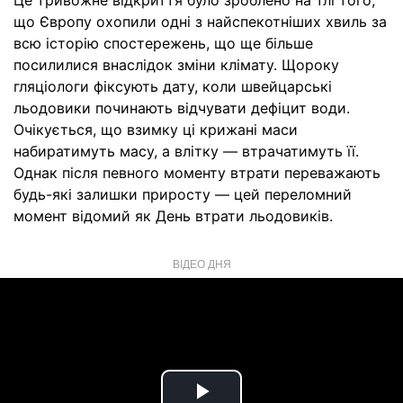
Це тривожне відкриття було зроблено на тлі того,
що Європу охопили одні з найспекотніших хвиль за
всю історію спостережень, що ще більше
посилилися внаслідок зміни клімату. Щороку
гляціологи фіксують дату, коли швейцарські
льодовики починають відчувати дефіцит води.
Очікується, що взимку ці крижані маси
набиратимуть масу, а влітку — втрачатимуть її.
Однак після певного моменту втрати переважають
будь-які залишки приросту — цей переломний
момент відомий як День втрати льодовиків.
ВІДЕО ДНЯ