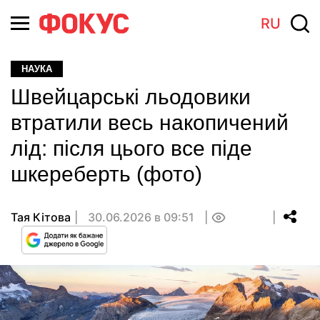
RU
НАУКА
Швейцарські льодовики
втратили весь накопичений
лід: після цього все піде
шкереберть (фото)
Тая Кітова
30.06.2026 в 09:51
0