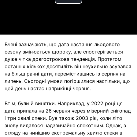
Play
Video
Вчені зазначають, що дата настання льодового
сезону змінюється щороку, але спостерігається
дуже чітка довгострокова тенденція. Протягом
останніх кількох десятиліть він неухильно зсувався
на більш ранні дати, перемістившись із серпня на
липень. Сьогодні умови погіршилися настільки, що
цей день настає наприкінці червня.
Втім, були й винятки. Наприклад, у 2022 році ця
дата припала на 26 червня через мізерний снігопад
і три хвилі спеки. Був також 2003 рік, коли літо
знову видалося надзвичайно спекотним. Однак, з
огляду на нинішню екстремальну хвилю спеки в