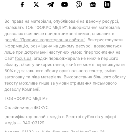
Всі права на матеріали, опубліковані на даному ресурсі,
належать ТОВ "ФОКУС МЕДІА". Використання матеріалів
дозволяється лише при дотриманні вимог, описаних в
розділі "Правила користування сайтом"
. Використовувати
інформацію, розміщену на даному ресурсі, дозволяється
лише при дотриманні наступних умов: гіперпосилання на
Cайт
focus.ua
, згадки першоджерела не нижче першого
абзацу, обсягу використання, який не може перевищувати
50% від загального обсягу оригінального тексту, зміни
заголовку та ліда матеріалу. Використання більшого обсягу
тексту можливе лише за умови отримання письмового
дозволу Компанії.
ТОВ «ФОКУС МЕДІА»
Онлайн-медіа ФОКУС
Ідентифікатор онлайн-медіа в Реєстрі суб’єктів у сфері
медіа — R40-03129
Адреса: 01133, м. Київ, бульвар Лесі Українки, 26