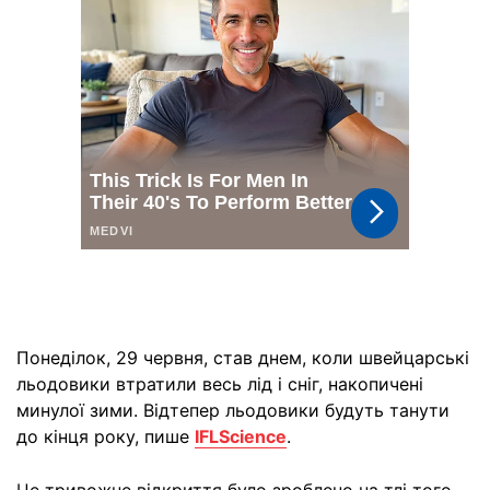
Понеділок, 29 червня, став днем, коли швейцарські
льодовики втратили весь лід і сніг, накопичені
минулої зими. Відтепер льодовики будуть танути
до кінця року, пише
IFLScience
.