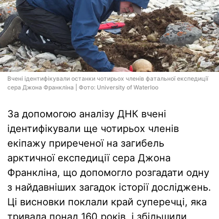
Вчені ідентифікували останки чотирьох членів фатальної експедиції
сера Джона Франкліна | Фото: University of Waterloo
За допомогою аналізу ДНК вчені
ідентифікували ще чотирьох членів
екіпажу приреченої на загибель
арктичної експедиції сера Джона
Франкліна, що допомогло розгадати одну
з найдавніших загадок історії досліджень.
Ці висновки поклали край суперечці, яка
тривала понад 160 років, і збільшили