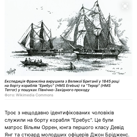
Експедиція Франкліна вирушила з Великої Британії у 1845 році
на борту кораблів "Еребус" (HMS Erebus) та "Терор" (HMS
Terror) у пошуках Північно-Західного проходу
Фото: Wikimedia Commons
Троє з нещодавно ідентифікованих чоловіків
служили на борту корабля "Еребус". Це були
матрос Вільям Оррен, юнга першого класу Девід
Янг та стюард молодших офіцерів Джон Брідженс.