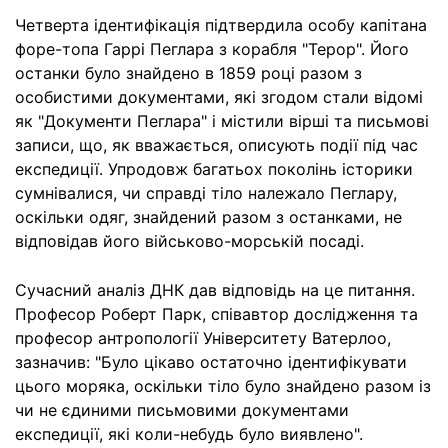
Четверта ідентифікація підтвердила особу капітана
форе-топа Гаррі Пеглара з корабля "Терор". Його
останки було знайдено в 1859 році разом з
особистими документами, які згодом стали відомі
як "Документи Пеглара" і містили вірші та письмові
записи, що, як вважається, описують події під час
експедиції. Упродовж багатьох поколінь історики
сумнівалися, чи справді тіло належало Пеглару,
оскільки одяг, знайдений разом з останками, не
відповідав його військово-морській посаді.
Сучасний аналіз ДНК дав відповідь на це питання.
Професор Роберт Парк, співавтор дослідження та
професор антропології Університету Ватерлоо,
зазначив: "Було цікаво остаточно ідентифікувати
цього моряка, оскільки тіло було знайдено разом із
чи не єдиними письмовими документами
експедиції, які коли-небудь було виявлено".