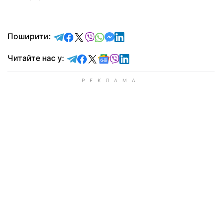
відправити у Telegram
поділитись у Facebook
поділитись у X
відправити у Viber
відправити у Whatsapp
відправити у Messenger
відправити у LinkedIn
Поширити:
Читайте у Telegram
Читайте у Facebook
Читайте у X
Читайте у Google news
Читайте у Viber
Читайте у LinkedIn
Читайте нас у: