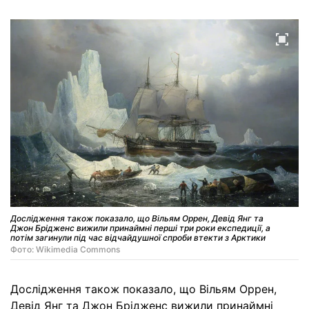
Дослідження також показало, що Вільям Оррен, Девід Янг та
Джон Брідженс вижили принаймні перші три роки експедиції, а
потім загинули під час відчайдушної спроби втекти з Арктики
Фото: Wikimedia Commons
Дослідження також показало, що Вільям Оррен,
Девід Янг та Джон Брідженс вижили принаймні