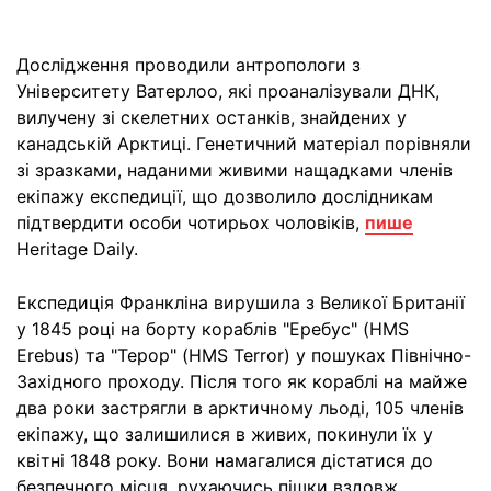
Дослідження проводили антропологи з
Університету Ватерлоо, які проаналізували ДНК,
вилучену зі скелетних останків, знайдених у
канадській Арктиці. Генетичний матеріал порівняли
зі зразками, наданими живими нащадками членів
екіпажу експедиції, що дозволило дослідникам
підтвердити особи чотирьох чоловіків,
пише
Heritage Daily.
Експедиція Франкліна вирушила з Великої Британії
у 1845 році на борту кораблів "Еребус" (HMS
Erebus) та "Терор" (HMS Terror) у пошуках Північно-
Західного проходу. Після того як кораблі на майже
два роки застрягли в арктичному льоді, 105 членів
екіпажу, що залишилися в живих, покинули їх у
квітні 1848 року. Вони намагалися дістатися до
безпечного місця, рухаючись пішки вздовж