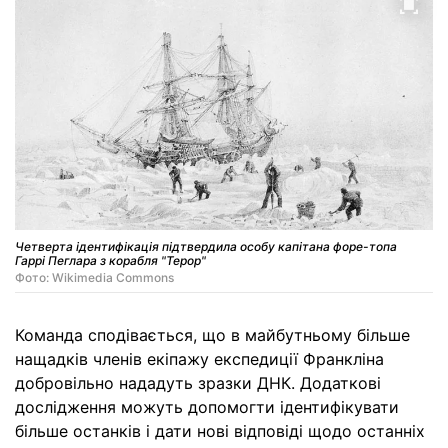
Четверта ідентифікація підтвердила особу капітана форе-топа
Гаррі Пеглара з корабля "Терор"
Фото: Wikimedia Commons
Команда сподівається, що в майбутньому більше
нащадків членів екіпажу експедиції Франкліна
добровільно нададуть зразки ДНК. Додаткові
дослідження можуть допомогти ідентифікувати
більше останків і дати нові відповіді щодо останніх