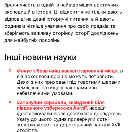
брали участь в одній із найвідоміших арктичних
експедицій в історії. Ці відкриття не тільки дають
відповіді на давні історичні питання, а й дають
родинам чіткіше уявлення про своїх предків та
зберігають важливу сторінку історії досліджень
для майбутніх поколінь.
Інші новини науки
Фокус
зібрав найцікавіші старовинні місця
, в
які археологи досі не можуть потрапити.
Деякі з них приховані під товстими шарами
землі, інші захищені законами або
небезпечними умовами.
Затонулий корабель, знайдений біля
південного узбережжя Англії
, нарешті
ідентифікували після десятиліть досліджень.
Увагу до цього судна привернули сотні
золотих монет та дорогоцінний вантаж XVII
століття.