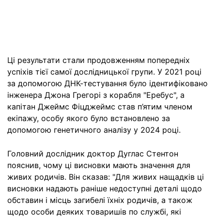
Ці результати стали продовженням попередніх
успіхів тієї самої дослідницької групи. У 2021 році
за допомогою ДНК-тестування було ідентифіковано
інженера Джона Грегорі з корабля "Еребус", а
капітан Джеймс Фіцджеймс став п’ятим членом
екіпажу, особу якого було встановлено за
допомогою генетичного аналізу у 2024 році.
Головний дослідник доктор Дуглас Стентон
пояснив, чому ці висновки мають значення для
живих родичів. Він сказав: "Для живих нащадків ці
висновки надають раніше недоступні деталі щодо
обставин і місць загибелі їхніх родичів, а також
щодо особи деяких товаришів по службі, які