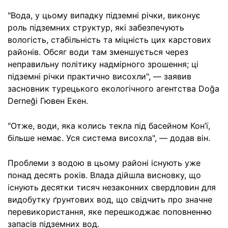
"Вода, у цьому випадку підземні річки, виконує
роль підземних структур, які забезпечують
вологість, стабільність та міцність цих карстових
районів. Обсяг води там зменшується через
неправильну політику надмірного зрошення; ці
підземні річки практично висохли", — заявив
засновник турецького екологічного агентства Doğa
Derneği Гювен Екен.
"Отже, води, яка колись текла під басейном Кон’ї,
більше немає. Уся система висохла", — додав він.
Проблеми з водою в цьому районі існують уже
понад десять років. Влада дійшла висновку, що
існують десятки тисяч незаконних свердловин для
видобутку ґрунтових вод, що свідчить про значне
перевикористання, яке перешкоджає поповненню
запасів підземних вод.