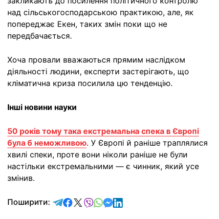
закликають до посилення політичного контролю
над сільськогосподарською практикою, але, як
попереджає Екен, таких змін поки що не
передбачається.
Хоча провали вважаються прямим наслідком
діяльності людини, експерти застерігають, що
кліматична криза посилила цю тенденцію.
Інші новини науки
50 років тому така екстремальна спека в Європі
була б неможливою
. У Європі й раніше траплялися
хвилі спеки, проте вони ніколи раніше не були
настільки екстремальними — є чинник, який усе
змінив.
відправити у Telegram
поділитись у Facebook
поділитись у X
відправити у Viber
відправити у Whatsapp
відправити у Messenger
відправити у LinkedIn
Поширити: