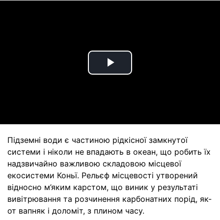
Play
Video
Підземні води є частиною рідкісної замкнутої
системи і ніколи не впадають в океан, що робить їх
надзвичайно важливою складовою місцевої
екосистеми Коньї. Рельєф місцевості утворений
відносно м’яким карстом, що виник у результаті
вивітрювання та розчинення карбонатних порід, як-
от вапняк і доломіт, з плином часу.