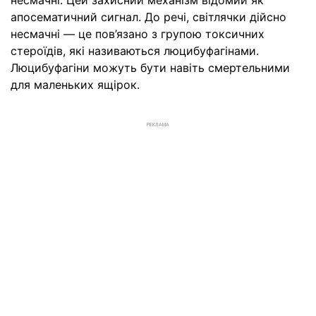
несмачні. Цей захисний механізм відомий як
апосематичний сигнал. До речі, світлячки дійсно
несмачні — це пов’язано з групою токсичних
стероїдів, які називаються люцибуфагінами.
Люцибуфагіни можуть бути навіть смертельними
для маленьких ящірок.
РЕКЛАМА