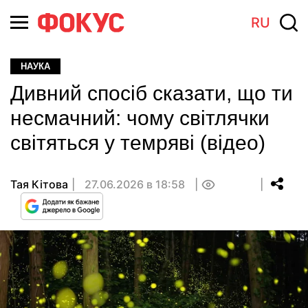
RU
НАУКА
Дивний спосіб сказати, що ти
несмачний: чому світлячки
світяться у темряві (відео)
Тая Кітова
27.06.2026 в 18:58
0