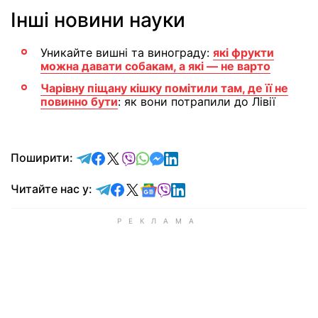
Інші новини науки
Уникайте вишні та винограду:
які фрукти
можна давати собакам, а які — не варто
Чарівну піщану кішку помітили там, де її не
повинно бути
: як вони потрапили до Лівії
відправити у Telegram
поділитись у Facebook
поділитись у X
відправити у Viber
відправити у Whatsapp
відправити у Messenger
відправити у LinkedIn
Поширити:
Читайте у Telegram
Читайте у Facebook
Читайте у X
Читайте у Google news
Читайте у Viber
Читайте у LinkedIn
Читайте нас у: