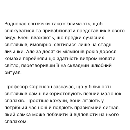
Водночас світлячки також блимають, щоб
спілкуватися та приваблювати представників свого
виду. Вчені вважають, що предки сучасних
світлячків, ймовірно, світилися лише на стадії
личинки. Але за десятки мільйонів років дорослі
комахи перейняли цю здатність випромінювати
світло, перетворивши її на складний шлюбний
ритуал.
Професор Соренсон зазначає, що у більшості
світлячків самці використовують певний малюнок
спалахів. Простіше кажучи, вони літають у
потрібний час ночі й подають правильний сигнал,
який самка може побачити й відповісти на нього
спалахом.