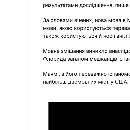
результатами дослідження, пише
За словами вчених, нова мова в М
мови, якою користуються перева
також користуються й носії англі
Мовне змішання виникло внаслідок
Флорида загалом мешканців іспан
Маямі, з його переважно іспаном
найбільш двомовних міст у США.