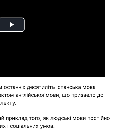
Play
Video
 останніх десятиліть іспанська мова
ктом англійської мови, що призвело до
алекту.
ий приклад того, як людські мови постійно
х і соціальних умов.