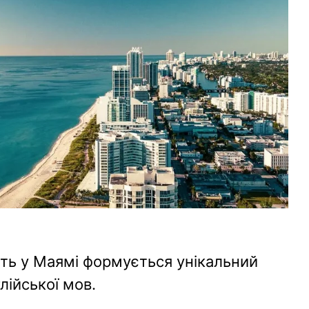
іть у Маямі формується унікальний
лійської мов.