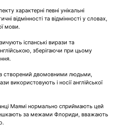
екту характерні певні унікальні
чні відмінності та відмінності у словах,
ої мови.
зичують іспанські вирази та
нглійською, зберігаючи при цьому
ння.
був створений двомовними людьми,
ази використовують і носії англійської
анці Маямі нормально сприймають цей
 мешкають за межами Флориди, вважають
ю.