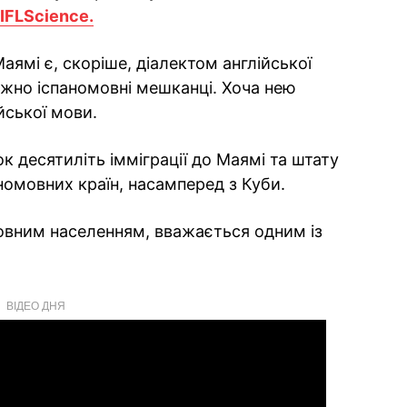
IFLScience.
аямі є, скоріше, діалектом англійської
жно іспаномовні мешканці. Хоча нею
йської мови.
 десятиліть імміграції до Маямі та штату
омовних країн, насамперед з Куби.
овним населенням, вважається одним із
ВІДЕО ДНЯ