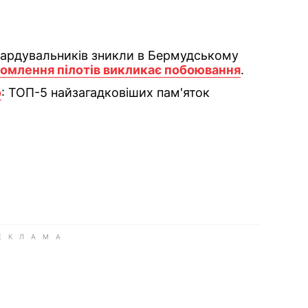
ардувальників зникли в Бермудському
домлення пілотів викликає побоювання
.
о
: ТОП-5 найзагадковіших пам'яток
ok
ber
 Whatsapp
и у Messenger
ти у LinkedIn
ook
Google news
 Viber
е у LinkedIn