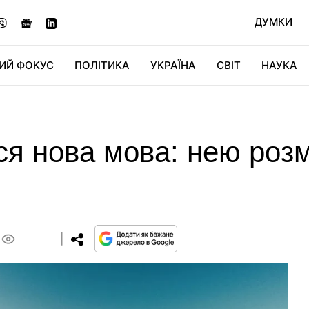
ДУМКИ
ИЙ ФОКУС
ПОЛІТИКА
УКРАЇНА
СВІТ
НАУКА
ДІДЖИТАЛ
АВТО
СВІТФАН
КУ
ся нова мова: нею ро
0