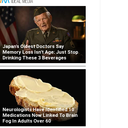
Japan's Oldest Doctors Say
Columbus: High Blood Sugar
Memory Loss Isn't Age: Just Stop
Patients Are Quietly Using This
Drinking These 3 Beverages
Liver Fix
Neurologists Have Identified 10
Medications Now Linked To Brain
Fog In Adults Over 60