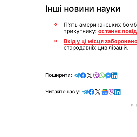
Інші новини науки
П'ять американських бомб
трикутнику:
останнє пові
Вхід у ці місця заборонен
стародавніх цивілізацій.
відправити у Telegram
поділитись у Facebo
поділитись у X
відправити у Vi
відправити у
відправит
відправи
Поширити:
Читайте у Telegram
Читайте у Faceb
Читайте у X
Читайте у 
Читайте у
Читайт
Читайте нас у: