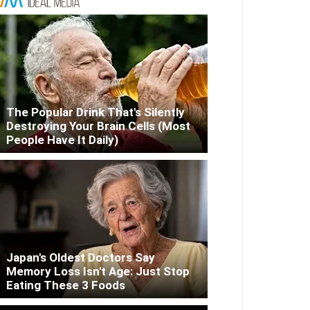
The Popular Drink That's Silently
Destroying Your Brain Cells (Most
People Have It Daily)
Japan's Oldest Doctors Say
Memory Loss Isn't Age: Just Stop
Eating These 3 Foods