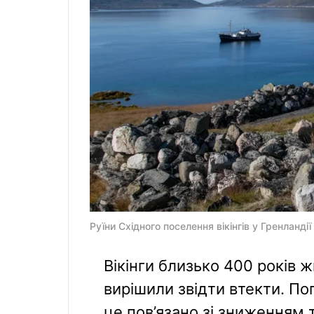
Руїни Східного поселення вікінгів у Гренландії 
Вікінги близько 400 років ж
вирішили звідти втекти. П
це пов’язано зі зниженням 