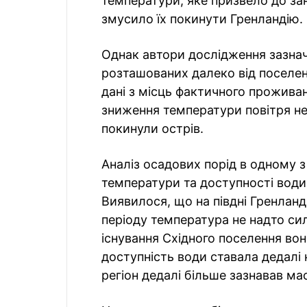
температури, яке призвело до зан
змусило їх покинути Гренландію.
Однак автори дослідження зазнача
розташованих далеко від поселень
дані з місць фактичного проживання
зниження температури повітря не
покинули острів.
Аналіз осадових порід в одному з
температури та доступності води в
Виявилося, що на півдні Гренлан
періоду температура не надто си
існування Східного поселення во
доступність води ставала дедалі
регіон дедалі більше зазнавав ма