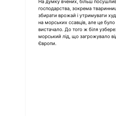
На думку вчених, більш посушлив
господарства, зокрема тваринниц
збирати врожай і утримувати худ
на морських ссавців, але це було 
вистачало. До того ж біля узбер
морський лід, що загрожувало відр
Європи.