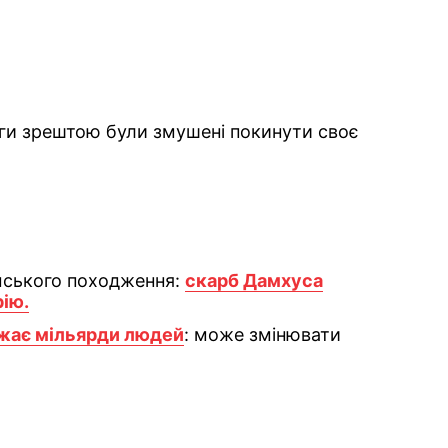
інги зрештою були змушені покинути своє
ламського походження:
скарб Дамхуса
рію.
ажає мільярди людей
: може змінювати
ok
ber
 Whatsapp
и у Messenger
ти у LinkedIn