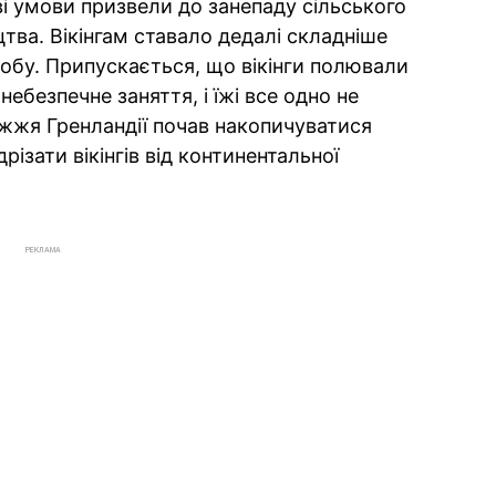
і умови призвели до занепаду сільського
тва. Вікінгам ставало дедалі складніше
обу. Припускається, що вікінги полювали
небезпечне заняття, і їжі все одно не
ежжя Гренландії почав накопичуватися
ізати вікінгів від континентальної
РЕКЛАМА