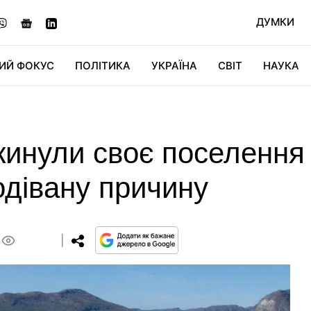
ДУМКИ
ИЙ ФОКУС
ПОЛІТИКА
УКРАЇНА
СВІТ
НАУКА
ДІДЖИТАЛ
АВТО
СВІТФАН
КУ
окинули своє поселення 
дівану причину
0