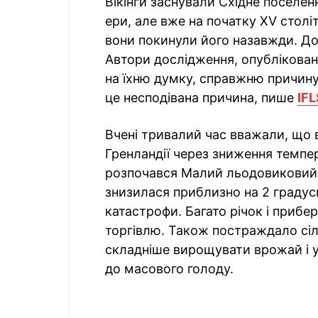
Вікінги заснували Східне поселенн
ери, але вже на початку XV столі
вони покинули його назавжди. Дов
Автори дослідження, опубліковано
на їхню думку, справжню причину 
це несподівана причина, пише
IFL
Вчені тривалий час вважали, що в
Гренландії через зниження темпера
розпочався Малий льодовиковий 
знизилася приблизно на 2 градуси
катастрофи. Багато річок і приб
торгівлю. Також постраждало сіл
складніше вирощувати врожай і 
до масового голоду.