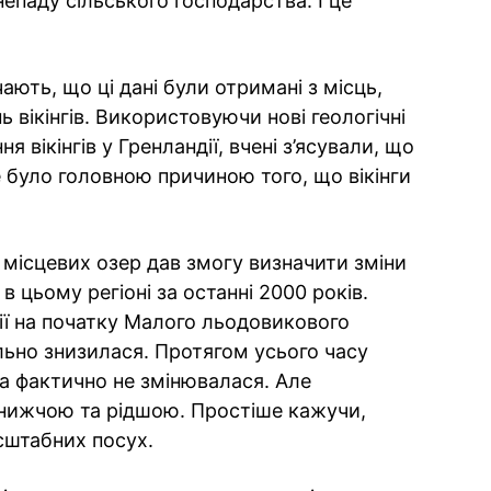
епаду сільського господарства. І це
ють, що ці дані були отримані з місць,
 вікінгів. Використовуючи нові геологічні
 вікінгів у Гренландії, вчені з’ясували, що
 було головною причиною того, що вікінги
 місцевих озер дав змогу визначити зміни
 цьому регіоні за останні 2000 років.
дії на початку Малого льодовикового
льно знизилася. Протягом усього часу
на фактично не змінювалася. Але
 нижчою та рідшою. Простіше кажучи,
сштабних посух.