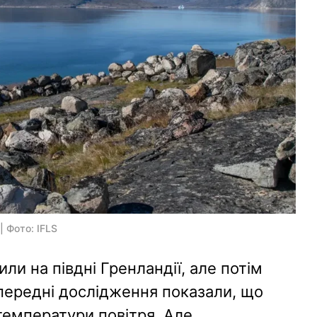
| Фото: IFLS
или на півдні Гренландії, але потім
опередні дослідження показали, що
температури повітря. Але