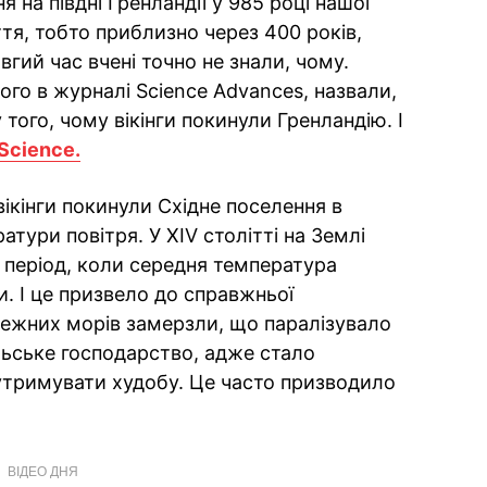
я на півдні Гренландії у 985 році нашої
ття, тобто приблизно через 400 років,
гий час вчені точно не знали, чому.
го в журналі Science Advances, назвали,
того, чому вікінги покинули Гренландію. І
Science.
ікінги покинули Східне поселення в
тури повітря. У XIV столітті на Землі
період, коли середня температура
. І це призвело до справжньої
ережних морів замерзли, що паралізувало
ьське господарство, адже стало
утримувати худобу. Це часто призводило
ВІДЕО ДНЯ