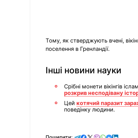
Тому, як стверджують вчені, вік
поселення в Гренландії.
Інші новини науки
Срібні монети вікінгів іс
розкрив несподівану істо
Цей
котячий паразит зар
поведінку людини.
відправити у Telegram
поділитись у Facebo
поділитись у X
відправити у Vi
відправити у
відправит
відправи
Поширити: