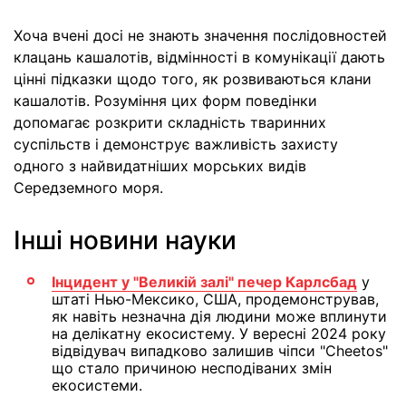
Хоча вчені досі не знають значення послідовностей
клацань кашалотів, відмінності в комунікації дають
цінні підказки щодо того, як розвиваються клани
кашалотів. Розуміння цих форм поведінки
допомагає розкрити складність тваринних
суспільств і демонструє важливість захисту
одного з найвидатніших морських видів
Середземного моря.
Інші новини науки
Інцидент у "Великій залі" печер Карлсбад
у
штаті Нью-Мексико, США, продемонстрував,
як навіть незначна дія людини може вплинути
на делікатну екосистему. У вересні 2024 року
відвідувач випадково залишив чіпси "Cheetos"
що стало причиною несподіваних змін
екосистеми.