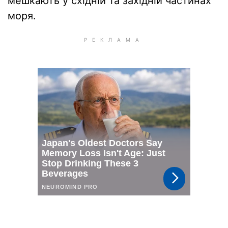
мешкають у східній та західній частинах
моря.