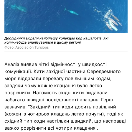
Дослідники зібрали найбільшу колекцію код кашалотів, які
коли-небудь аналізувалися в цьому регіоні
Фото: Asociación Tursiops
Аналіз виявив чіткі відмінності у швидкості
комунікації. Кити західної частини Середземного
моря віддавали перевагу повільнішим кодам,
завдяки чому кожне клацання було легко
розрізнити. Натомість східні кити видавали
набагато швидші послідовності клацань. Герш
зазначив: "Західний тип коди досить повільний
(кожен із чотирьох клацань легко почути), тоді як
східний тип коди настільки швидкий, що насправді
важко розрізнити всі чотири клацання".