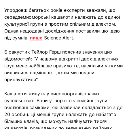
Упродовж багатьох років експерти вважали, що
середземноморські кашалоти належать до єдиної
культурної групи з простим спільним діалектом.
Однак нещодавні дослідження поставили цю ідею
під сумнів,
пише
Science Alert.
Біоакустик Тейлор Герш пояснив значення цих
відомостей: "У нашому відкритті двох діалектних
груп мене найбільше вразило те, наскільки чіткими
виявилися відмінності, коли ми почали
прислухатися".
Кашалоти живуть у високоорганізованих
суспільствах. Вони утворюють сімейні групи,
очолювані самками, які зазвичай складаються з до
20 особин. Ці менші групи належать до набагато
більших кланів, що можуть налічувати тисячі
кашалотів, розкиданих по величезних районах