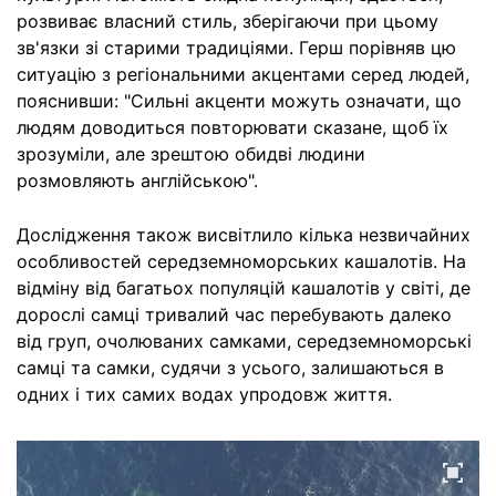
розвиває власний стиль, зберігаючи при цьому
зв'язки зі старими традиціями. Герш порівняв цю
ситуацію з регіональними акцентами серед людей,
пояснивши: "Сильні акценти можуть означати, що
людям доводиться повторювати сказане, щоб їх
зрозуміли, але зрештою обидві людини
розмовляють англійською".
Дослідження також висвітлило кілька незвичайних
особливостей середземноморських кашалотів. На
відміну від багатьох популяцій кашалотів у світі, де
дорослі самці тривалий час перебувають далеко
від груп, очолюваних самками, середземноморські
самці та самки, судячи з усього, залишаються в
одних і тих самих водах упродовж життя.