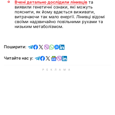
Вчені детально дослідили лінивців
та
виявили генетичні ознаки, які можуть
пояснити, як йому вдається виживати,
витрачаючи так мало енергії. Лінивці відомі
своїми надзвичайно повільними рухами та
низьким метаболізмом.
відправити у Telegram
поділитись у Facebook
поділитись у X
відправити у Viber
відправити у Whatsapp
відправити у Messenger
відправити у LinkedIn
Поширити:
Читайте у Telegram
Читайте у Facebook
Читайте у X
Читайте у Google news
Читайте у Viber
Читайте у LinkedIn
Читайте нас у: