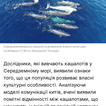
Середземноморські кашалоти розвинули власні культурні
особливості | Фото: Asociación Tursiops
Дослідники, які вивчають кашалотів у
Середземному морі, виявили ознаки
того, що ця популяція розвиває власні
культурні особливості. Аналізуючи
моделі комунікації китів, вчені виявили
помітні відмінності між кашалотами, що