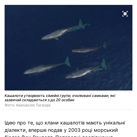
Кашалоти утворюють сімейні групи, очолювані самками, які
зазвичай складаються з до 20 особин
Фото: Asociación Tursiops
Ідею про те, що клани кашалотів мають унікальні
діалекти, вперше подав у 2003 році морський