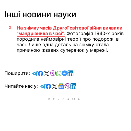
Інші новини науки
На знімку часів Другої світової війни виявили
"мандрівника в часі".
Фотографія 1940-х років
породила неймовірні теорії про подорожі в
часі. Лише одна деталь на знімку стала
причиною жвавих суперечок у мережі.
відправити у Telegram
поділитись у Facebook
поділитись у X
відправити у Viber
відправити у Whatsapp
відправити у Messenger
відправити у LinkedIn
Поширити:
Читайте у Telegram
Читайте у Facebook
Читайте у X
Читайте у Google news
Читайте у Viber
Читайте у LinkedIn
Читайте нас у: