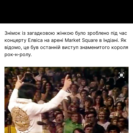
Video
Знімок із загадковою жінкою було зроблено під час
концерту Елвіса на арені Market Square в Індіані. Як
відомо, це був останній виступ знаменитого короля
рок-н-ролу.