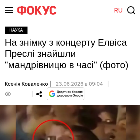
RU
НАУКА
На знімку з концерту Елвіса
Преслі знайшли
"мандрівницю в часі" (фото)
Ксенія Коваленко
23.06.2026 в 09:04
0