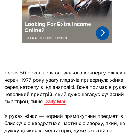
Через 50 років після останнього концерту Елвіса в
червні 1977 року увагу глядачів привернула жінка
серед натовпу в Індіанаполісі. Вона тримає в руках
невеликий пристрій, який дуже нагадує сучасний
смартфон, пише
Daily Mail
.
У руках жінки — чорний прямокутний предмет із
блискучою квадратною частиною зверху, який, на
думку деяких коментаторів, дуже схожий на