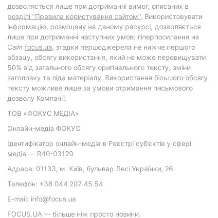
дозволяється лише при дотриманні вимог, описаних в
розділі "Правила користування сайтом"
. Використовувати
інформацію, розміщену на даному ресурсі, дозволяється
лише при дотриманні наступних умов: гіперпосилання на
Cайт
focus.ua
, згадки першоджерела не нижче першого
абзацу, обсягу використання, який не може перевищувати
50% від загального обсягу оригінального тексту, зміни
заголовку та ліда матеріалу. Використання більшого обсягу
тексту можливе лише за умови отримання письмового
дозволу Компанії.
ТОВ «ФОКУС МЕДІА»
Онлайн-медіа ФОКУС
Ідентифікатор онлайн-медіа в Реєстрі суб’єктів у сфері
медіа — R40-03129
Адреса: 01133, м. Київ, бульвар Лесі Українки, 26
Телефон: +38 044 207 45 54
E-mail: info@focus.ua
FOCUS.UA — більше ніж просто новини.