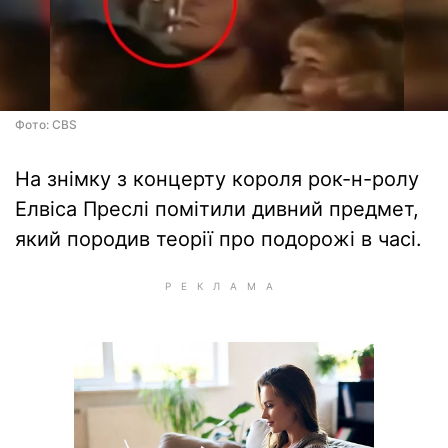
Фото: CBS
На знімку з концерту короля рок-н-ролу
Елвіса Преслі помітили дивний предмет,
який породив теорії про подорожі в часі.