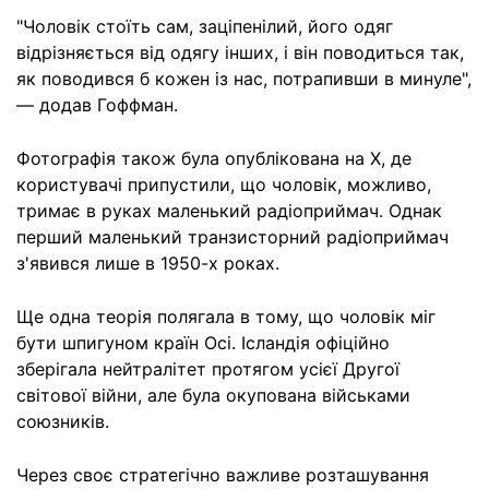
"Чоловік стоїть сам, заціпенілий, його одяг
відрізняється від одягу інших, і він поводиться так,
як поводився б кожен із нас, потрапивши в минуле",
— додав Гоффман.
Фотографія також була опублікована на X, де
користувачі припустили, що чоловік, можливо,
тримає в руках маленький радіоприймач. Однак
перший маленький транзисторний радіоприймач
з'явився лише в 1950-х роках.
Ще одна теорія полягала в тому, що чоловік міг
бути шпигуном країн Осі. Ісландія офіційно
зберігала нейтралітет протягом усієї Другої
світової війни, але була окупована військами
союзників.
Через своє стратегічно важливе розташування