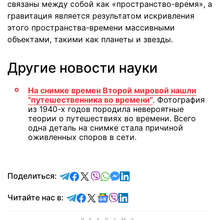
связаны между собой как «пространство-время», а
гравитация является результатом искривления
этого пространства-времени массивными
объектами, такими как планеты и звезды.
Другие новости науки
На снимке времен Второй мировой нашли
"путешественника во времени"
. Фотография
из 1940-х годов породила невероятные
теории о путешествиях во времени. Всего
одна деталь на снимке стала причиной
оживленных споров в сети.
отправить в Telegram
поделиться в Facebook
поделиться в X
отправить в Viber
отправить в Whatsapp
отправить в Messenger
отправить в LinkedIn
Поделиться:
Читайте в Telegram
Читайте в Facebook
Читайте в X
Читайте в Google news
Читайте в Viber
Читайте в LinkedIn
Читайте нас в: