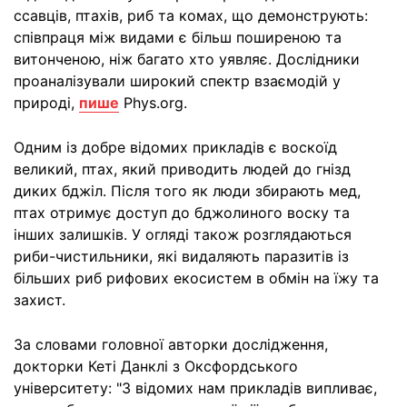
ссавців, птахів, риб та комах, що демонструють:
співпраця між видами є більш поширеною та
витонченою, ніж багато хто уявляє. Дослідники
проаналізували широкий спектр взаємодій у
природі,
пише
Phys.org.
Одним із добре відомих прикладів є воскоїд
великий, птах, який приводить людей до гнізд
диких бджіл. Після того як люди збирають мед,
птах отримує доступ до бджолиного воску та
інших залишків. У огляді також розглядаються
риби-чистильники, які видаляють паразитів із
більших риб рифових екосистем в обмін на їжу та
захист.
За словами головної авторки дослідження,
докторки Кеті Данклі з Оксфордського
університету: "З відомих нам прикладів випливає,