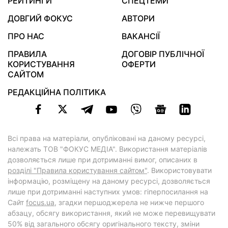
РЕЙТИНГИ
СПЕЦТЕМИ
ДОВГИЙ ФОКУС
АВТОРИ
ПРО НАС
ВАКАНСІЇ
ПРАВИЛА
ДОГОВІР ПУБЛІЧНОЇ
КОРИСТУВАННЯ
ОФЕРТИ
САЙТОМ
РЕДАКЦІЙНА ПОЛІТИКА
Всі права на матеріали, опубліковані на даному ресурсі,
належать ТОВ "ФОКУС МЕДІА". Використання матеріалів
дозволяється лише при дотриманні вимог, описаних в
розділі "Правила користування сайтом"
. Використовувати
інформацію, розміщену на даному ресурсі, дозволяється
лише при дотриманні наступних умов: гіперпосилання на
Cайт
focus.ua
, згадки першоджерела не нижче першого
абзацу, обсягу використання, який не може перевищувати
50% від загального обсягу оригінального тексту, зміни