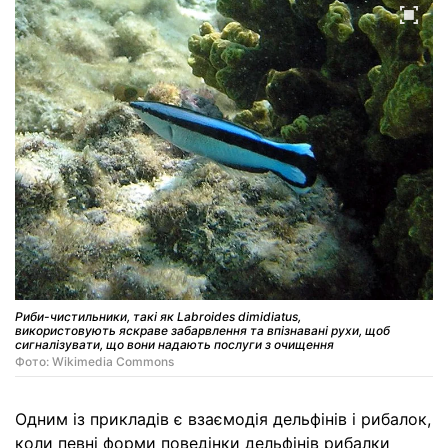
Риби-чистильники, такі як Labroides dimidiatus,
використовують яскраве забарвлення та впізнавані рухи, щоб
сигналізувати, що вони надають послуги з очищення
Фото: Wikimedia Commons
Одним із прикладів є взаємодія дельфінів і рибалок,
коли певні форми поведінки дельфінів рибалки