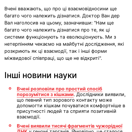
Вчені вважають, що про ці взаємовідносини ще
багато чого належить дізнатися. Доктор Ван дер
Вал наголосив на цьому, зазначивши: "Нам ще
багато чого належить дізнатися про те, як ці
системи функціонують та еволюціонують. Ми з
нетерпінням чекаємо на майбутні дослідження, які
розкриють як ці взаємодії, так і інші форми
міжвидової співпраці, що ще не відкриті".
Інші новини науки
Вчені розповіли про простий спосіб
порозумітися з кішками
. Дослідники виявили,
що певний тип зорового контакту може
допомогти кішкам почуватися комфортніше в
присутності людей та сприяти позитивній
взаємодії.
Вчені виявили тисячі фрагментів чужорідної
ДНК
у геномі тарганів. Ймовірно, це сталося