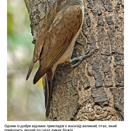
Одним із добре відомих прикладів є воскоїд великий, птах, який
приводить людей до гнізд диких бджіл