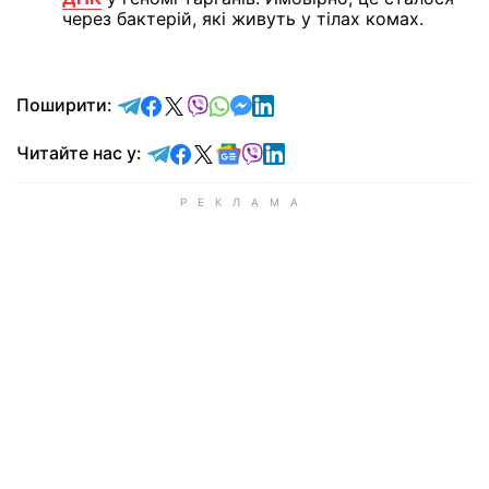
через бактерій, які живуть у тілах комах.
відправити у Telegram
поділитись у Facebook
поділитись у X
відправити у Viber
відправити у Whatsapp
відправити у Messenger
відправити у LinkedIn
Поширити:
Читайте у Telegram
Читайте у Facebook
Читайте у X
Читайте у Google news
Читайте у Viber
Читайте у LinkedIn
Читайте нас у: