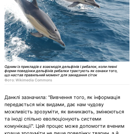
Одним із прикладів є взаємодія дельфінів і рибалок, коли певні
форми поведінки дельфінів рибалки трактують як ознаки того,
що настав правильний момент для закидання сіток
Фото: Wikimedia Commons
Данклі зазначила: "Вивчення того, як інформація
передається між видами, дає нам чудову
можливість зрозуміти, як виникають, змінюються
та іноді спільно еволюціонують системи
комунікації". Цей процес може допомогти вченим
краще зрозуміти не лише поведінку тварин, а й