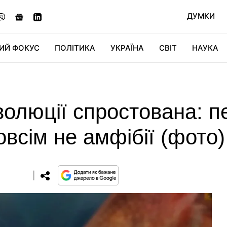
ДУМКИ
ИЙ ФОКУС
ПОЛІТИКА
УКРАЇНА
СВІТ
НАУКА
ДІДЖИТАЛ
АВТО
СВІТФАН
КУ
волюції спростована: 
всім не амфібії (фото)
0