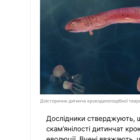
Доісторичне дитинча крокодилоподібної твари
Дослідники стверджують, що
скам’янілості дитинчат кро
еволюції. Вчені вважають,