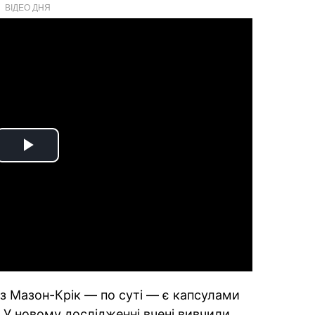
ВІДЕО ДНЯ
Play
Video
 з Мазон-Крік — по суті — є капсулами
 У новому дослідженні вчені вивчили