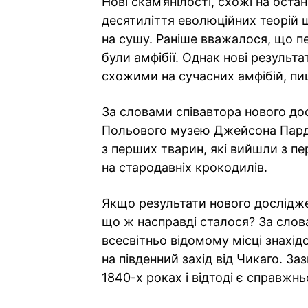
Нові скам’янілості, схожі на ост
десятиліття еволюційних теорій
на сушу. Раніше вважалося, що п
були амфібії. Однак нові результ
схожими на сучасних амфібій, п
За словами співавтора нового до
Польового музею Джейсона Пардо,
з перших тварин, які вийшли з пе
на стародавніх крокодилів.
Якщо результати нового дослідже
що ж насправді сталося? За слова
всесвітньо відомому місці знахід
на південний захід від Чикаго. За
1840-х роках і відтоді є справж