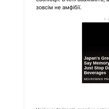
зовсім не амфібії.