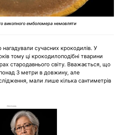
го викопного емболомера немовляти
нагадували сучасних крокодилів. У
років тому ці крокодилоподібні тварини
ерах стародавнього світу. Вважається, що
понад 3 метри в довжину, але
ослідження, мали лише кілька сантиметрів
РЕКЛАМА