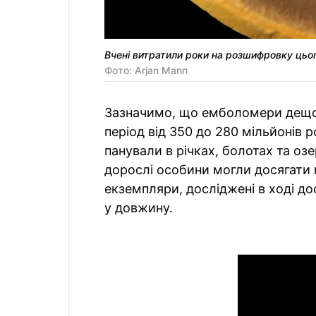
Вчені витратили роки на розшифровку цьо
Фото: Arjan Mann
Зазначимо, що емболомери дещо 
період від 350 до 280 мільйонів 
панували в річках, болотах та оз
дорослі особини могли досягати 
екземпляри, досліджені в ході д
у довжину.