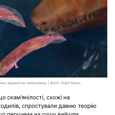
ни, відомої як емболомер | Фото: Arjan Mann
 скам’янілості, схожі на
кодилів, спростували давню теорію
 що першими на сушу вийшли