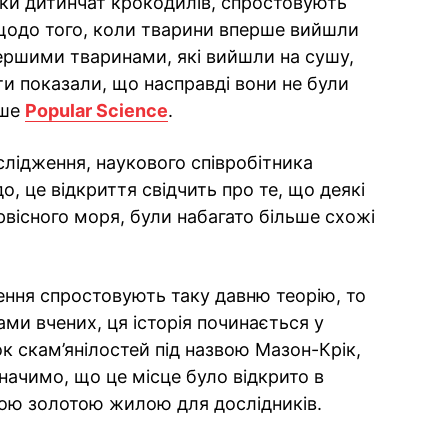
анки дитинчат крокодилів, спростовують
 щодо того, коли тварини вперше вийшли
ершими тваринами, які вийшли на сушу,
ати показали, що насправді вони не були
ише
Popular Science
.
слідження, наукового співробітника
 це відкриття свідчить про те, що деякі
рвісного моря, були набагато більше схожі
ння спростовують таку давню теорію, то
ми вчених, ця історія починається у
ок скам’янілостей під назвою Мазон-Крік,
значимо, що це місце було відкрито в
ньою золотою жилою для дослідників.