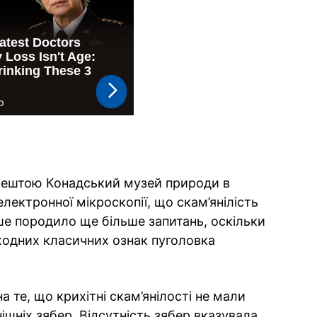
 зрештою Конадський музей природи в
лектронної мікроскопії, що скам’янілість
ше породило ще більше запитань, оскільки
жодних класичних ознак пуголовка
 те, що крихітні скам’янілості не мали
нішніх зябер. Відсутність зябер вказувала