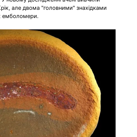
Крік, але двома "головними" знахідками
як емболомери.