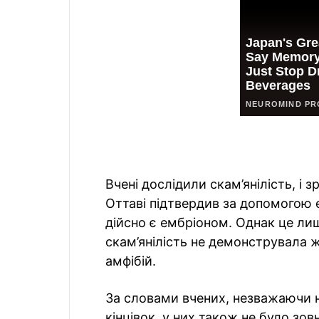
Вчені дослідили скам’янілість, і
Оттаві підтвердив за допомогою е
дійсно є ембріоном. Однак це ли
скам’янілість не демонструвала 
амфібій.
За словами вчених, незважаючи на
кінцівок, у них також не було зов