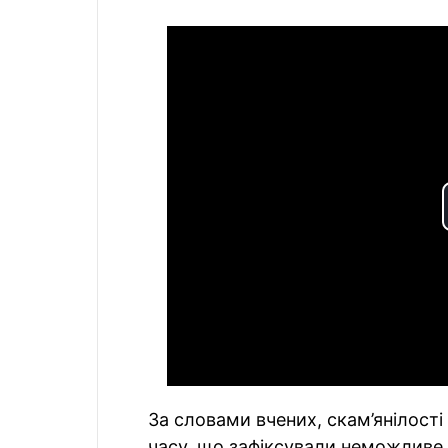
За словами вчених, скам’янілості
часу, що зафіксували неможливе.