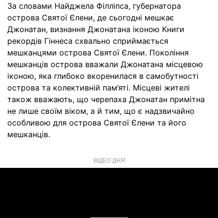
За словами Найджела Філліпса, губернатора
острова Святої Єлени, де сьогодні мешкає
Джонатан, визнання Джонатана іконою Книги
рекордів Гіннеса схвально сприймається
мешканцями острова Святої Єлени. Покоління
мешканців острова вважали Джонатана місцевою
іконою, яка глибоко вкоренилася в самобутності
острова та колективній пам’яті. Місцеві жителі
також вважають, що черепаха Джонатан примітна
не лише своїм віком, а й тим, що є надзвичайно
особливою для острова Святої Єлени та його
мешканців.
ВІДЕО ДНЯ