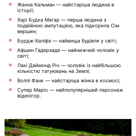
Жанна Кальман — найстаріша людина в
історії;
Харі Будха Магар — перша людина з
подвійною ампутацією, яка підкорила Сім
вершин;
Бурдж-Халіфа — найвища будівля у світі;
Афшин Гадерзаде — найнижчий чоловік у
світі;
Лакі Даймонд Річ — чоловік із найбільшою
кількістю татуювань на Землі;
Воллі Фанк — найстаріша жінка в космосі;
Супер Маріо — найпопулярніший персонаж
відеоігор.