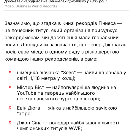
Джонатан народився на Сейшелах приблизно у 1832 році
Фото: Guinness World Records
Зазначимо, що згадка в Книзі рекордів Гіннеса —
це почесний титул, який організація присуджує
рекордсменам, чиї досягнення мали глобальний
вплив. Дослідники зазначають, що тепер Джонатан
посів своє місце в одному ряду з різношерстою
командою інших рекордсменів, а саме:
німецька вівчарка "Зевс" — найвища собака у
світі, 1,118 метра у холці;
Містер Біст — найпопулярніша людина на
YouTube та творець найбільшого
вегетаріанського бургера в історії;
Евін Дюга — жінка з найбільшою зачіскою
"афро";
Джон Сіна — володар найбільшої кількості
чемпіонських титулів WWE;