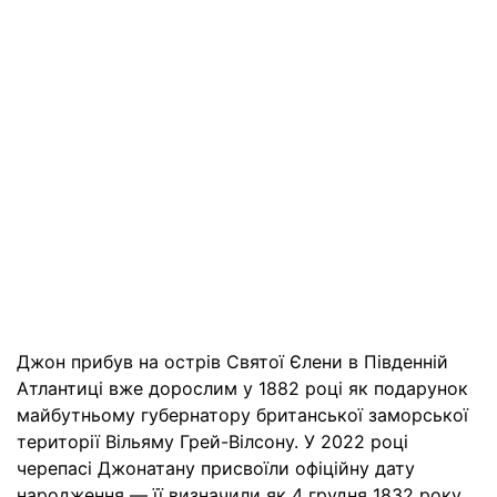
Джон прибув на острів Святої Єлени в Південній
Атлантиці вже дорослим у 1882 році як подарунок
майбутньому губернатору британської заморської
території Вільяму Грей-Вілсону. У 2022 році
черепасі Джонатану присвоїли офіційну дату
народження — її визначили як 4 грудня 1832 року.