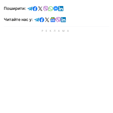
відправити у Telegram
поділитись у Facebook
поділитись у X
відправити у Viber
відправити у Whatsapp
відправити у Messenger
відправити у LinkedIn
Поширити:
Читайте у Telegram
Читайте у Facebook
Читайте у X
Читайте у Google news
Читайте у Viber
Читайте у LinkedIn
Читайте нас у: