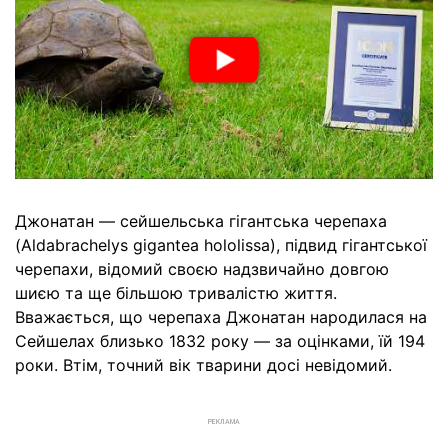
Джонатан — сейшельська гігантська черепаха
(Aldabrachelys gigantea hololissa), підвид гігантської
черепахи, відомий своєю надзвичайно довгою
шиєю та ще більшою тривалістю життя.
Вважається, що черепаха Джонатан народилася на
Сейшелах близько 1832 року — за оцінками, їй 194
роки. Втім, точний вік тварини досі невідомий.
РЕКЛАМА