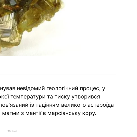
нував невідомий геологічний процес, у
окої температури та тиску утворився
пов'язаний із падінням великого астероїда
магми з мантії в марсіанську кору.
РЕКЛАМА