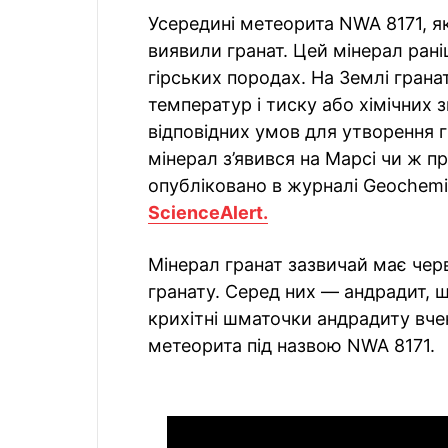
Усередині метеорита NWA 8171, я
виявили гранат. Цей мінерал рані
гірських породах. На Землі гран
температур і тиску або хімічних з
відповідних умов для утворення г
мінерал з’явився на Марсі чи ж 
опубліковано в журналі Geochemic
ScienceAlert.
Мінерал гранат зазвичай має черво
гранату. Серед них — андрадит, 
крихітні шматочки андрадиту вчен
метеорита під назвою NWA 8171.