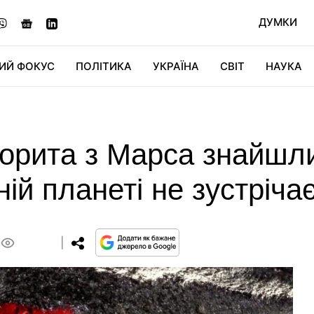
ДУМКИ
ИЙ ФОКУС
ПОЛІТИКА
УКРАЇНА
СВІТ
НАУКА
ДІДЖИТАЛ
АВТО
СВІТФАН
КУ
орита з Марса знайшли
ій планеті не зустріча
0