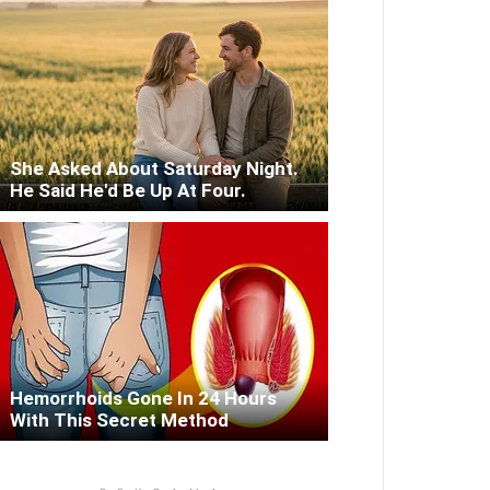
She Asked About Saturday Night.
He Said He'd Be Up At Four.
Hemorrhoids Gone In 24 Hours
With This Secret Method