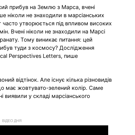
кий прибув на Землю з Марса, вчені
ше ніколи не знаходили в марсіанських
ат часто утворюється під впливом високих
мін. Вчені ніколи не знаходили на Марсі
ранату. Тому виникає питання: цей
прибув туди з космосу? Дослідження
al Perspectives Letters, пише
ний відтінок. Але існує кілька різновидів
що має жовтувато-зелений колір. Саме
і виявили у складі марсіанського
ВІДЕО ДНЯ