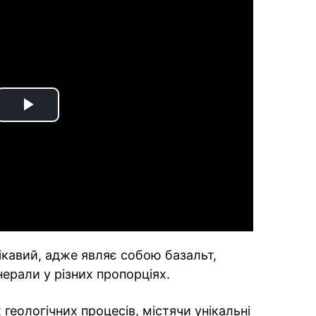
Play
Video
ікавий, адже являє собою базальт,
нерали у різних пропорціях.
 геологічних процесів, містячи унікальні