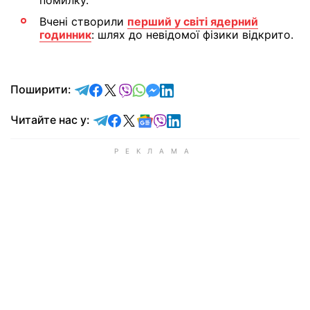
помилку.
Вчені створили
перший у світі ядерний
годинник
: шлях до невідомої фізики відкрито.
відправити у Telegram
поділитись у Facebook
поділитись у X
відправити у Viber
відправити у Whatsapp
відправити у Messenger
відправити у LinkedIn
Поширити:
Читайте у Telegram
Читайте у Facebook
Читайте у X
Читайте у Google news
Читайте у Viber
Читайте у LinkedIn
Читайте нас у: