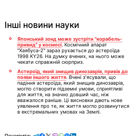
Інші новини науки
Японський зонд може зустріти "корабель-
привид" у космосі
. Космічний апарат
"Хаябуса-2" зараз рухається до астероїда
1998 KY26. На думку вчених, на нього може
чекати справжній сюрприз.
Астероїд, який знищив динозаврів, привів до
появи іншого життя
. Вчені з'ясували, що
падіння астероїда, який знищив динозаврів,
могло створити підземні умови, сприятливі
для життя, на значно довший час, ніж
вважалося раніше. Ці висновки дають нове
уявлення про те, як життя могло розвинутися
в екстремальних умовах на Землі.
відправити у Telegram
поділитись у Facebook
поділитись у X
відправити у Viber
відправити у Whatsapp
відправити у Messenger
відправити у LinkedIn
Поширити: