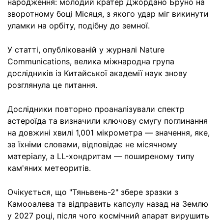
народження: молодий кратер Джордано Бруно на
зворотному боці Місяця, з якого удар міг викинути
уламки на орбіту, подібну до земної.
У статті, опублікованій у журналі Nature
Communications, велика міжнародна група
дослідників із Китайської академії наук знову
розглянула це питання.
Дослідники повторно проаналізували спектр
астероїда та визначили ключову смугу поглинання
на довжині хвилі 1,001 мікрометра — значення, яке,
за їхніми словами, відповідає не місячному
матеріалу, а LL-хондритам — поширеному типу
кам'яних метеоритів.
Очікується, що "Тяньвень-2" збере зразки з
Камооалева та відправить капсулу назад на Землю
у 2027 році, після чого космічний апарат вирушить