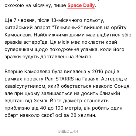
схожою на місячну, пише
Space Daily
.
Ще 7 червня, після 13-місячного польоту,
китайський апарат "Тяньвень-2" вийшов на орбіту
Камоалеви. Найближчими днями має відбутися збір
зразків астероїда. Ця місія має покласти край
суперечкам щодо походження уламка, коли його
зразки будуть доставлені на Землю.
Вперше Камоалева була виявлена у 2016 році в
рамках проекту Pan-STARRS на Гаваях. Астероїд є
квазісупутником, який обертається навколо Сонця,
але при цьому залишається на досить близькій
відстані від Землі. Його діаметр становить
приблизно від 40 до 100 метрів, він робить один
оберт навколо своєї осі за 28 хвилин.
ВІДЕО ДНЯ