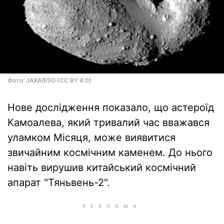
Фото: JAXA/ESO (CC BY 4.0)
Нове дослідження показало, що астероїд
Камоалева, який тривалий час вважався
уламком Місяця, може виявитися
звичайним космічним каменем. До нього
навіть вирушив китайський космічний
апарат "Тяньвень-2".