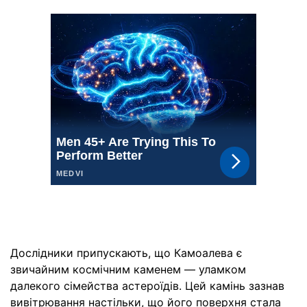
Дослідники припускають, що Камоалева є
звичайним космічним каменем — уламком
далекого сімейства астероїдів. Цей камінь зазнав
вивітрювання настільки, що його поверхня стала