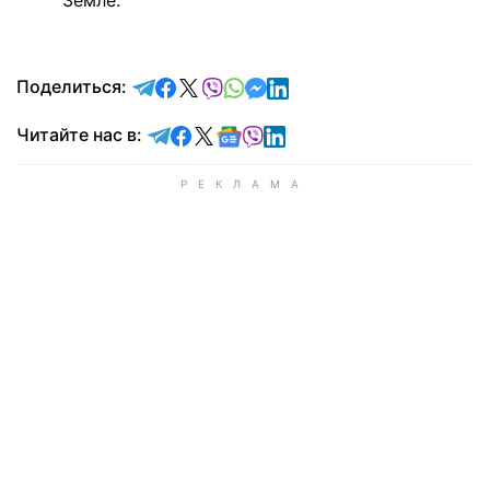
Земле.
отправить в Telegram
поделиться в Facebook
поделиться в X
отправить в Viber
отправить в Whatsapp
отправить в Messenger
отправить в LinkedIn
Поделиться:
Читайте в Telegram
Читайте в Facebook
Читайте в X
Читайте в Google news
Читайте в Viber
Читайте в LinkedIn
Читайте нас в: