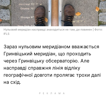
Нульовий меридіан насправді знаходиться не там, де повинен | Фото:
IFLS
Зараз нульовим меридіаном вважається
Гринвіцький меридіан, що проходить
через Гринвіцьку обсерваторію. Але
насправді справжня лінія відліку
географічної довготи пролягає трохи далі
на схід.