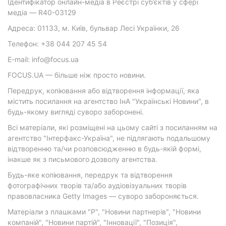
Ідентифікатор онлайн-медіа в Реєстрі суб’єктів у сфері
медіа — R40-03129
Адреса: 01133, м. Київ, бульвар Лесі Українки, 26
Телефон: +38 044 207 45 54
E-mail: info@focus.ua
FOCUS.UA — більше ніж просто новини.
Передрук, копіювання або відтворення інформації, яка
містить посилання на агентство ІнА "Українські Новини", в
будь-якому вигляді суворо заборонені.
Всі матеріали, які розміщені на цьому сайті з посиланням на
агентство "Інтерфакс-Україна", не підлягають подальшому
відтворенню та/чи розповсюдженню в будь-якій формі,
інакше як з письмового дозволу агентства.
Будь-яке копіювання, передрук та відтворення
фотографічних творів та/або аудіовізуальних творів
правовласника Getty Images — суворо забороняється.
Матеріали з плашками "Р", "Новини партнерів", "Новини
компаній", "Новини партій", "Інновації", "Позиція",