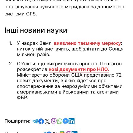
розташування нульового меридіана за допомогою
системи GPS.
Інші новини науки
У надрах Землі
виявлено таємничу мережу
:
ниток у ній вистачить, щоб злітати до Сонця
мільйон разів.
Об'єкти, що викривляють простір: Пентагон
розсекретив
нові документи про НЛО.
Міністерство оборони США представило 72
нових документи, в яких йдеться про
спостереження за незрозумілими об'єктами
американськими військовими та агентами
ФБР.
відправити у Telegram
поділитись у Facebook
поділитись у X
відправити у Viber
відправити у Whatsapp
відправити у Messenger
відправити у LinkedIn
Поширити: