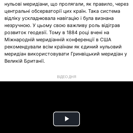
нульові меридіани, що пролягали, як правило, через
центральні обсерваторії цих країн. Така система
відліку ускладнювала навігацію і була визнана
незручною. У цьому свою важливу роль відіграв
розвиток геодезії. Тому в 1884 році вчені на
Міжнародній меридіанній конференції в США
рекомендували всім країнам як єдиний нульовий
меридіан використовувати Гринвіцький меридіан у
Великій Британії.
ВІДЕО ДНЯ
Play