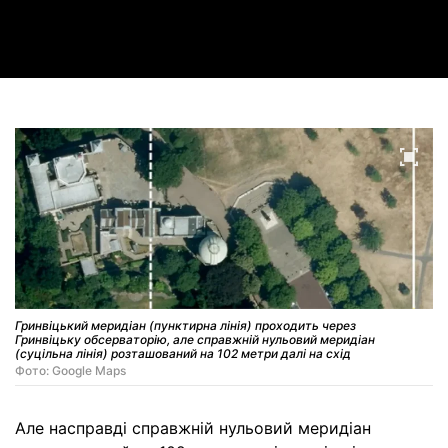
Video
Гринвіцький меридіан (пунктирна лінія) проходить через
Гринвіцьку обсерваторію, але справжній нульовий меридіан
(суцільна лінія) розташований на 102 метри далі на схід
Фото: Google Maps
Але насправді справжній нульовий меридіан