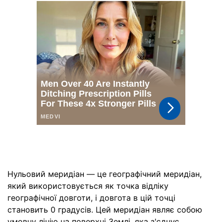
Нульовий меридіан — це географічний меридіан,
який використовується як точка відліку
географічної довготи, і довгота в цій точці
становить 0 градусів. Цей меридіан являє собою
умовну лінію на поверхні Землі, яка з'єднує