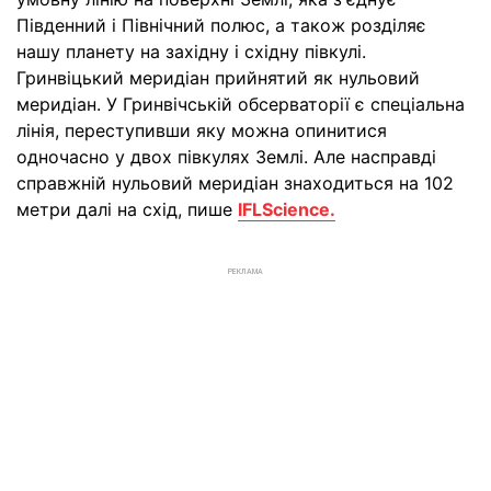
Південний і Північний полюс, а також розділяє
нашу планету на західну і східну півкулі.
Гринвіцький меридіан прийнятий як нульовий
меридіан. У Гринвічській обсерваторії є спеціальна
лінія, переступивши яку можна опинитися
одночасно у двох півкулях Землі. Але насправді
справжній нульовий меридіан знаходиться на 102
метри далі на схід, пише
IFLScience.
РЕКЛАМА