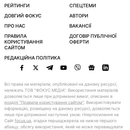
РЕЙТИНГИ
СПЕЦТЕМИ
ДОВГИЙ ФОКУС
АВТОРИ
ПРО НАС
ВАКАНСІЇ
ПРАВИЛА
ДОГОВІР ПУБЛІЧНОЇ
КОРИСТУВАННЯ
ОФЕРТИ
САЙТОМ
РЕДАКЦІЙНА ПОЛІТИКА
Всі права на матеріали, опубліковані на даному ресурсі,
належать ТОВ "ФОКУС МЕДІА". Використання матеріалів
дозволяється лише при дотриманні вимог, описаних в
розділі "Правила користування сайтом"
. Використовувати
інформацію, розміщену на даному ресурсі, дозволяється
лише при дотриманні наступних умов: гіперпосилання на
Cайт
focus.ua
, згадки першоджерела не нижче першого
абзацу, обсягу використання, який не може перевищувати