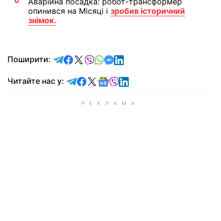
Аварійна посадка: робот-трансформер
опинився на Місяці і
зробив історичний
знімок.
відправити у Telegram
поділитись у Facebook
поділитись у X
відправити у Viber
відправити у Whatsapp
відправити у Messenger
відправити у LinkedIn
Поширити:
Читайте у Telegram
Читайте у Facebook
Читайте у X
Читайте у Google news
Читайте у Viber
Читайте у LinkedIn
Читайте нас у: