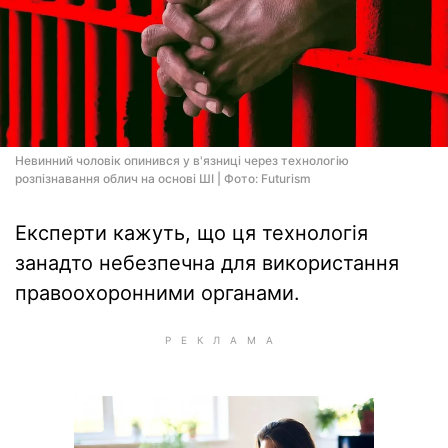
Невинний чоловік опинився у в'язниці через технологію
розпізнавання облич на основі ШІ | Фото: Futurism
Експерти кажуть, що ця технологія
занадто небезпечна для використання
правоохоронними органами.