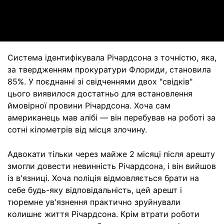
Video
Система ідентифікувала Річардсона з точністю, яка,
за твердженням прокуратури Флориди, становила
85%. У поєднанні зі свідченнями двох "свідків"
цього виявилося достатньо для встановлення
ймовірної провини Річардсона. Хоча сам
американець мав алібі — він перебував на роботі за
сотні кілометрів від місця злочину.
Адвокати тільки через майже 2 місяці після арешту
змогли довести невинність Річардсона, і він вийшов
із в'язниці. Хоча поліція відмовляється брати на
себе будь-яку відповідальність, цей арешт і
тюремне ув'язнення практично зруйнували
колишнє життя Річардсона. Крім втрати роботи