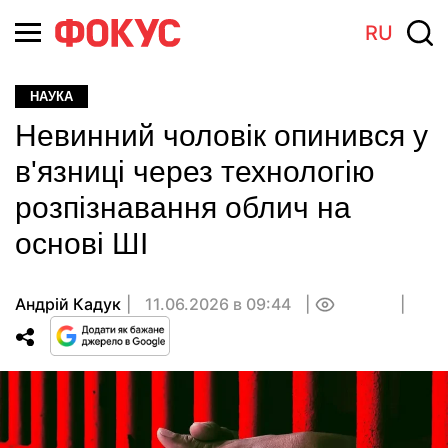
RU
НАУКА
Невинний чоловік опинився у
в'язниці через технологію
розпізнавання облич на
основі ШІ
Андрій Кадук
11.06.2026 в 09:44
0