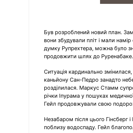
Був розроблений новий план. Зам
вони збудували пліт і мали намір 
думку Рупрехтера, можна було зн
продовжити шлях до Руренабаке
Ситуація кардинально змінилася,
каньйону Сан-Педро занадто небе
розділилася. Маркус Стамм суп
річки Іпурама у пошуках медичної 
Гейл продовжували свою подорож
Незабаром після цього Гінсберг і
поблизу водоспаду. Гейл благопол