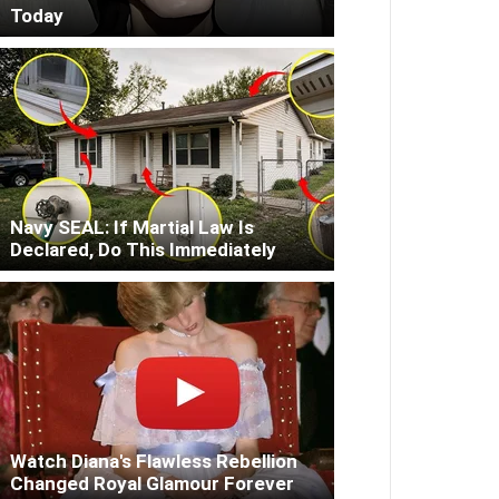
Today
Navy SEAL: If Martial Law Is
Declared, Do This Immediately
Watch Diana's Flawless Rebellion
Changed Royal Glamour Forever