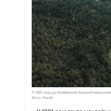
У 1981 році до болівійської Амазонії вирушил
Фото: Pexels