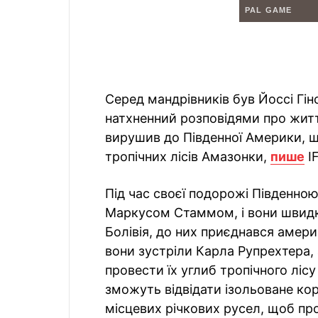
Серед мандрівників був Йоссі Гін
натхненний розповідями про життя
вирушив до Південної Америки, щ
тропічних лісів Амазонки,
пише
IF
Під час своєї подорожі Південно
Маркусом Стаммом, і вони швидк
Болівія, до них приєднався амер
вони зустріли Карла Рупрехтера, 
провести їх углиб тропічного ліс
зможуть відвідати ізольоване кор
місцевих річкових русел, щоб пр