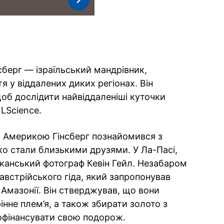
сберг — ізраїльський мандрівник,
 у віддалених диких регіонах. Він
об дослідити найвіддаленіші куточки
LScience.
ю Америкою Гінсберг познайомився з
о стали близькими друзями. У Ла-Пасі,
иканський фотограф Кевін Гейл. Незабаром
австрійського гіда, який запропонував
у Амазонії. Він стверджував, що вони
інне плем’я, а також збирати золото з
офінансувати свою подорож.