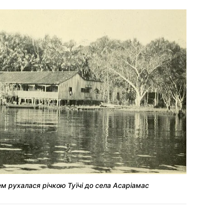
м рухалася річкою Туїчі до села Асаріамас