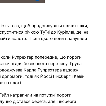
ість того, щоб продовжувати шлях пішки,
спуститися річкою Туїчі до Куріплаї, де, на
айти золото. Після цього вони планували
.
 коли Рупрехтер попередив, що пороги
зпечні для безпечного перетину. Група
роводжував Карла Рупрехтера вздовж
допомоги, тоді як Йоссі Гінсберг і Кевін
 на плоті.
 Гейл натрапили на потужні пороги
учно дістався берега, але Гінсберга