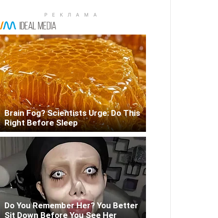
Brain Fog? Scientists Urge: Do This
Right Before Sleep
Do You Remember Her? You Better
Sit Down Before You See Her