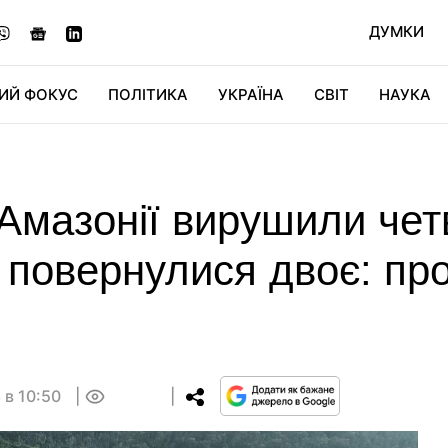
ДУМКИ
ИЙ ФОКУС
ПОЛІТИКА
УКРАЇНА
СВІТ
НАУКА
ДІДЖИТАЛ
АВТО
СВІТФАН
КУ
 Амазонії вирушили че
а повернулися двоє: пр
 в 10:50
0