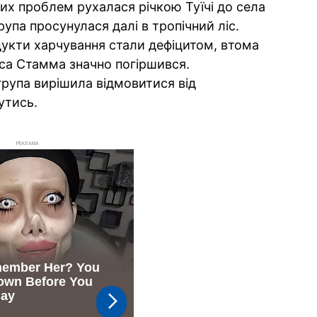
их проблем рухалася річкою Туїчі до села
упа просунулася далі в тропічний ліс.
укти харчування стали дефіцитом, втома
уса Стамма значно погіршився.
група вирішила відмовитися від
утись.
РЕКЛАМА