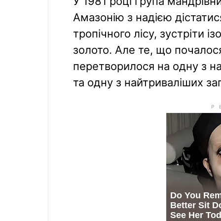
У 1981 році група мандрівн
Амазонію з надією дістатис
тропічного лісу, зустріти і
золото. Але те, що почалос
перетворилося на одну з н
та одну з найтриваліших за