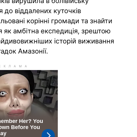
иків вирушила в болівійську
я до віддалених куточків
зольовані корінні громади та знайти
я як амбітна експедиція, зрештою
айдивовижніших історій виживання
гадок Амазонії.