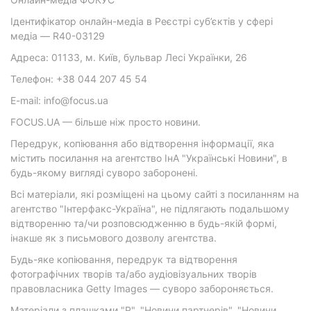
Ідентифікатор онлайн-медіа в Реєстрі суб’єктів у сфері
медіа — R40-03129
Адреса: 01133, м. Київ, бульвар Лесі Українки, 26
Телефон: +38 044 207 45 54
E-mail: info@focus.ua
FOCUS.UA — більше ніж просто новини.
Передрук, копіювання або відтворення інформації, яка
містить посилання на агентство ІнА "Українські Новини", в
будь-якому вигляді суворо заборонені.
Всі матеріали, які розміщені на цьому сайті з посиланням на
агентство "Інтерфакс-Україна", не підлягають подальшому
відтворенню та/чи розповсюдженню в будь-якій формі,
інакше як з письмового дозволу агентства.
Будь-яке копіювання, передрук та відтворення
фотографічних творів та/або аудіовізуальних творів
правовласника Getty Images — суворо забороняється.
Матеріали з плашками "Р", "Новини партнерів", "Новини