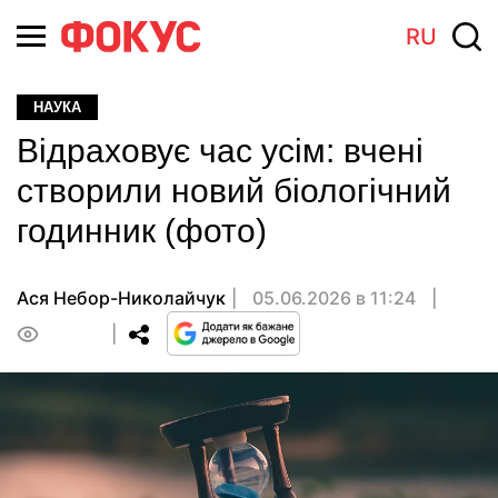
RU
НАУКА
Відраховує час усім: вчені
створили новий біологічний
годинник (фото)
Ася Небор-Николайчук
05.06.2026 в 11:24
0