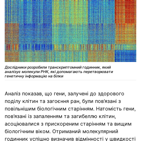
Дослідники розробили транскриптомний годинник, який
аналізує молекули РНК, які допомагають перетворювати
генетичну інформацію на білки
Аналіз показав, що гени, залучені до здорового
поділу клітин та загоєння ран, були пов’язані з
повільнішим біологічним старінням. Натомість гени,
пов’язані із запаленням та загибеллю клітин,
асоціювалися з прискореним старінням та вищим
біологічним віком. Отриманий молекулярний
годинник успішно визначив відмінності у швидкості