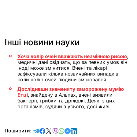
Інші новини науки
Хоча колір очей вважають незмінною рисою
,
медичні дані свідчать, що за певних умов він
іноді може змінитися. Вчені та лікарі
зафіксували кілька незвичайних випадків,
коли колір очей людини змінювався.
Дослідивши знамениту заморожену мумію
Етці
, знайдену в Альпах, вчені виявили
бактерії, грибки та дріжджі. Деякі з цих
організмів, судячи з усього, досі живі.
відправити у Telegram
поділитись у Facebook
поділитись у X
відправити у Viber
відправити у Whatsapp
відправити у Messenger
відправити у LinkedIn
Поширити: