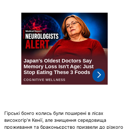
Гірські бонго колись були поширені в лісах
високогір'я Кенії, але знищення середовища
проживання та браконьєрство призвели до різкого