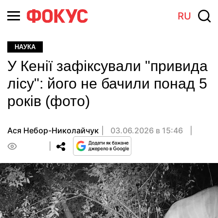
RU
НАУКА
У Кенії зафіксували "привида
лісу": його не бачили понад 5
років (фото)
Ася Небор-Николайчук
03.06.2026 в 15:46
0