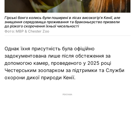
Гірські бонго колись були поширені в лісах високогір'я Кенії, але
знищення середовища проживання та браконьєрство призвели
до різкого скорочення їхньої чисельності
Фото: MBP & Chester Zoo
Однак їхня присутність була офіційно
задокументована лише після обстеження за
допомогою камер, проведеного у 2025 році
Честерським зоопарком за підтримки та Служби
охорони дикої природи Кенії.
РЕКЛАМА