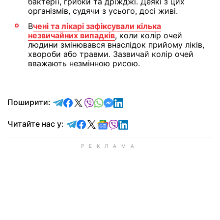
бактерії, грибки та дріжджі. Деякі з цих
організмів, судячи з усього, досі живі.
В
чені та лікарі зафіксували кілька
незвичайних випадків
, коли колір очей
людини змінювався внаслідок прийому ліків,
хвороби або травми. Зазвичай колір очей
вважають незмінною рисою.
відправити у Telegram
поділитись у Facebook
поділитись у X
відправити у Viber
відправити у Whatsapp
відправити у Messenger
відправити у LinkedIn
Поширити:
Читайте у Telegram
Читайте у Facebook
Читайте у X
Читайте у Google news
Читайте у Viber
Читайте у LinkedIn
Читайте нас у: