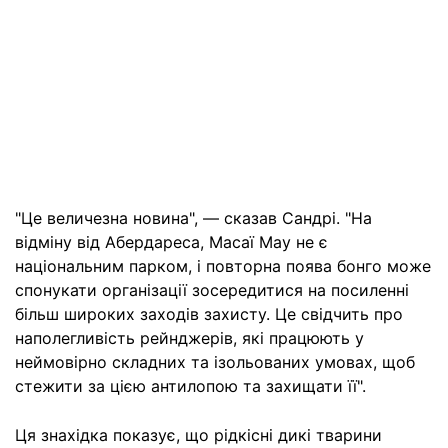
"Це величезна новина", — сказав Сандрі. "На
відміну від Абердареса, Масаї Мау не є
національним парком, і повторна поява бонго може
спонукати організації зосередитися на посиленні
більш широких заходів захисту. Це свідчить про
наполегливість рейнджерів, які працюють у
неймовірно складних та ізольованих умовах, щоб
стежити за цією антилопою та захищати її".
Ця знахідка показує, що рідкісні дикі тварини