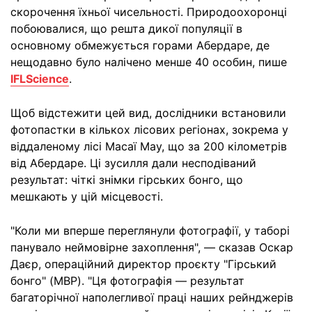
скорочення їхньої чисельності. Природоохоронці
побоювалися, що решта дикої популяції в
основному обмежується горами Абердаре, де
нещодавно було налічено менше 40 особин, пише
IFLScience
.
Щоб відстежити цей вид, дослідники встановили
фотопастки в кількох лісових регіонах, зокрема у
віддаленому лісі Масаї Мау, що за 200 кілометрів
від Абердаре. Ці зусилля дали несподіваний
результат: чіткі знімки гірських бонго, що
мешкають у цій місцевості.
"Коли ми вперше переглянули фотографії, у таборі
панувало неймовірне захоплення", — сказав Оскар
Даєр, операційний директор проєкту "Гірський
бонго" (MBP). "Ця фотографія — результат
багаторічної наполегливої праці наших рейнджерів