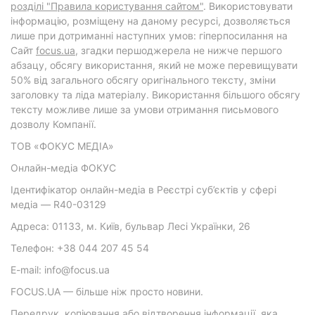
розділі "Правила користування сайтом"
. Використовувати
інформацію, розміщену на даному ресурсі, дозволяється
лише при дотриманні наступних умов: гіперпосилання на
Cайт
focus.ua
, згадки першоджерела не нижче першого
абзацу, обсягу використання, який не може перевищувати
50% від загального обсягу оригінального тексту, зміни
заголовку та ліда матеріалу. Використання більшого обсягу
тексту можливе лише за умови отримання письмового
дозволу Компанії.
ТОВ «ФОКУС МЕДІА»
Онлайн-медіа ФОКУС
Ідентифікатор онлайн-медіа в Реєстрі суб’єктів у сфері
медіа — R40-03129
Адреса: 01133, м. Київ, бульвар Лесі Українки, 26
Телефон: +38 044 207 45 54
E-mail: info@focus.ua
FOCUS.UA — більше ніж просто новини.
Передрук, копіювання або відтворення інформації, яка