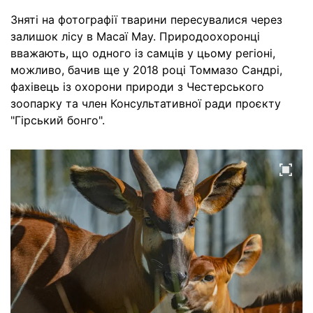
Зняті на фотографії тварини пересувалися через
залишок лісу в Масаї Мау. Природоохоронці
вважають, що одного із самців у цьому регіоні,
можливо, бачив ще у 2018 році Томмазо Сандрі,
фахівець із охорони природи з Честерського
зоопарку та член Консультативної ради проєкту
"Гірський бонго".