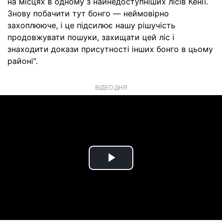
на місцях в одному з найнедоступніших лісів Кенії.
Знову побачити тут бонго — неймовірно
захоплююче, і це підсилює нашу рішучість
продовжувати пошуки, захищати цей ліс і
знаходити докази присутності інших бонго в цьому
районі".
ВІДЕО ДНЯ
Play
Video