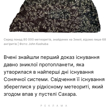
Серед понад 80 000 метеоритів, знайдених на Землі, відомо лише 68
ангіритів | Фото: John Kashuba
Вчені знайшли перший доказ існування
давно зниклої протопланети, яка
утворилася в найперші дні існування
Сонячної системи. Свідчення її існування
збереглися у рідкісному метеориті, який
згодом впав у пустелі Сахара.