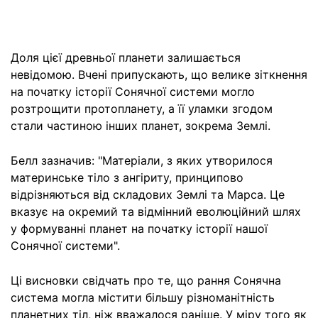
Доля цієї древньої планети залишається
невідомою. Вчені припускають, що велике зіткнення
на початку історії Сонячної системи могло
розтрощити протопланету, а її уламки згодом
стали частиною інших планет, зокрема Землі.
Белл зазначив: "Матеріали, з яких утворилося
материнське тіло з ангіриту, принципово
відрізняються від складових Землі та Марса. Це
вказує на окремий та відмінний еволюційний шлях
у формуванні планет на початку історії нашої
Сонячної системи".
Ці висновки свідчать про те, що рання Сонячна
система могла містити більшу різноманітність
планетних тіл, ніж вважалося раніше. У міру того як