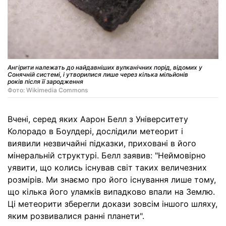
Ангірити належать до найдавніших вулканічних порід, відомих у
Сонячній системі, і утворилися лише через кілька мільйонів
років після її зародження
Фото: Wikimedia Commons
Вчені, серед яких Аарон Белл з Університету
Колорадо в Боулдері, дослідили метеорит і
виявили незвичайні підказки, приховані в його
мінеральній структурі. Белл заявив: "Неймовірно
уявити, що колись існував світ таких величезних
розмірів. Ми знаємо про його існування лише тому,
що кілька його уламків випадково впали на Землю.
Ці метеорити зберегли докази зовсім іншого шляху,
яким розвивалися ранні планети".