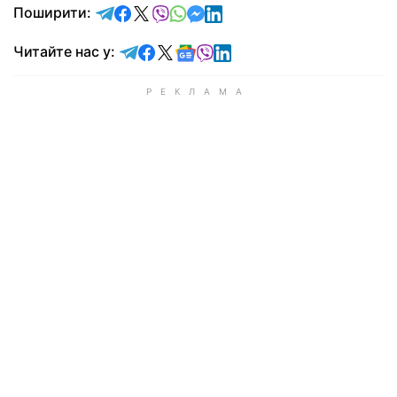
відправити у Telegram
поділитись у Facebook
поділитись у X
відправити у Viber
відправити у Whatsapp
відправити у Messenger
відправити у LinkedIn
Поширити:
Читайте у Telegram
Читайте у Facebook
Читайте у X
Читайте у Google news
Читайте у Viber
Читайте у LinkedIn
Читайте нас у: