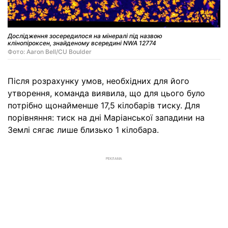
Дослідження зосередилося на мінералі під назвою
клінопіроксен, знайденому всередині NWA 12774
Фото: Aaron Bell/CU Boulder
Після розрахунку умов, необхідних для його
утворення, команда виявила, що для цього було
потрібно щонайменше 17,5 кілобарів тиску. Для
порівняння: тиск на дні Маріанської западини на
Землі сягає лише близько 1 кілобара.
РЕКЛАМА