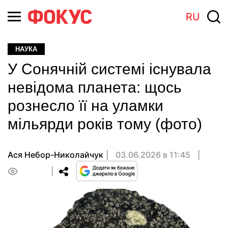
RU
НАУКА
У Сонячній системі існувала
невідома планета: щось
рознесло її на уламки
мільярди років тому (фото)
Ася Небор-Николайчук
03.06.2026 в 11:45
0