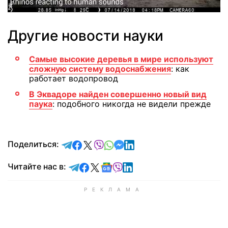
Другие новости науки
Самые высокие деревья в мире используют
сложную систему водоснабжения
: как
работает водопровод
В Эквадоре найден совершенно новый вид
паука
: подобного никогда не видели прежде
отправить в Telegram
поделиться в Facebook
поделиться в X
отправить в Viber
отправить в Whatsapp
отправить в Messenger
отправить в LinkedIn
Поделиться:
Читайте в Telegram
Читайте в Facebook
Читайте в X
Читайте в Google news
Читайте в Viber
Читайте в LinkedIn
Читайте нас в: