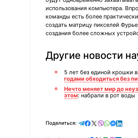
использования компьютера. Впро
команды есть более практически
создать матрицу пикселей Фурье
создания более сложных устрой
Другие новости на
5 лет без единой крошки в
годами обходиться без п
Нечто меняет мир до неуз
этом
: набрали в рот воды
отправить в Telegram
поделиться в Face
поделиться в X
отправить в V
отправить 
отправит
отправ
Поделиться: