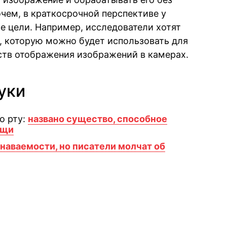
чем, в краткосрочной перспективе у
е цели. Например, исследователи хотят
, которую можно будет использовать для
ств отображения изображений в камерах.
уки
о рту:
названо существо, способное
ищи
наваемости, но писатели молчат об
book
iber
в Whatsapp
ь в Messenger
ить в LinkedIn