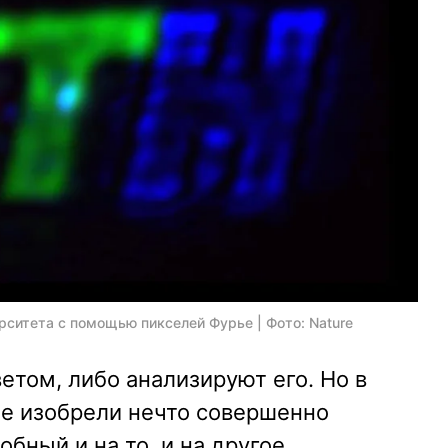
рситета с помощью пикселей Фурье | Фото: Nature
етом, либо анализируют его. Но в
е изобрели нечто совершенно
бный и на то, и на другое.