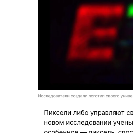
Исследователи создали логотип своего униве
Пиксели либо управляют св
новом исследовании учены
особенное — пиксель, спосо