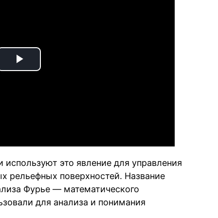
Play
Video
и используют это явление для управления
х рельефных поверхностей. Название
ализа Фурье — математического
ьзовали для анализа и понимания