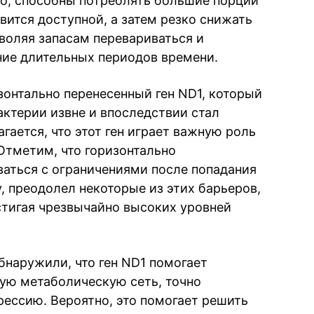
о, способны потреблять большие порции
овится доступной, а затем резко снижать
воляя запасам перевариваться и
ние длительных периодов времени.
онтально перенесенный ген ND1, который
ктерии извне и впоследствии стал
гается, что этот ген играет важную роль
Отметим, что горизонтально
ваться с ограничениями после попадания
, преодолел некоторые из этих барьеров,
стигая чрезвычайно высоких уровней
бнаружили, что ген ND1 помогает
ую метаболическую сеть, точно
ессию. Вероятно, это помогает решить