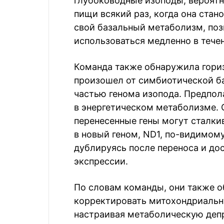
глубоководные изоподы, вероятн
пищи всякий раз, когда она стан
свой базальный метаболизм, поз
использоваться медленно в тече
Команда также обнаружила гориз
произошел от симбиотической ба
частью генома изопода. Предпола
в энергетическом метаболизме. 
перенесенные гены могут сталки
в новый геном, ND1, по-видимому
дублируясь после переноса и до
экспрессии.
По словам команды, они также о
корректировать митохондриальн
настраивая метаболическую депр