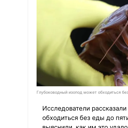
Глубоководный изопод может обходиться без 
Исследователи рассказали
обходиться без еды до пят
выяснили, как им это удало