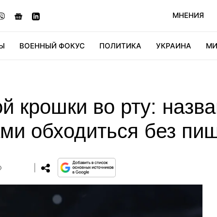
МНЕНИЯ
Ы
ВОЕННЫЙ ФОКУС
ПОЛИТИКА
УКРАИНА
МИ
ОНОМИКА
ДИДЖИТАЛ
АВТО
МИРФАН
КУЛЬТ
ой крошки во рту: назв
ами обходиться без пи
0