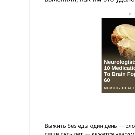
Выжить без еды один день — сло
пищи пять лет — кажется невозм