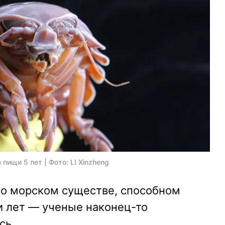
пищи 5 лет | Фото: LI Xinzheng
 о морском существе, способном
и лет — ученые наконец-то
сь.